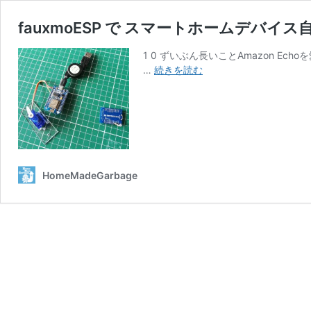
fauxmoESP で スマートホームデバイス
1 0 ずいぶん長いことAmazon Echoを
fauxmoESP
…
続きを読む
で
ス
マ
ー
ト
ホ
ー
HomeMadeGarbage
ム
デ
バ
イ
ス
自
作