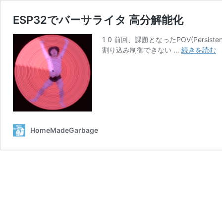
ESP32でバーサライタ 高分解能化
1 0 前回、課題となったPOV(Pers
E
割り込み制御できない …
続きを読む
HomeMadeGarbage