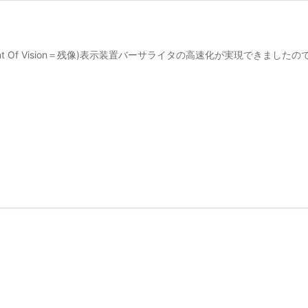
istent Of Vision＝残像)表示装置バーサライタの高速化が実現できまし
SP32
で
バ
ー
サ
ラ
イ
タ
高
分
解
能
化