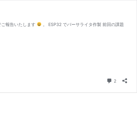
たのでご報告いたします
。 ESP32 でバーサライタ作製 前回の課題
コメント
2