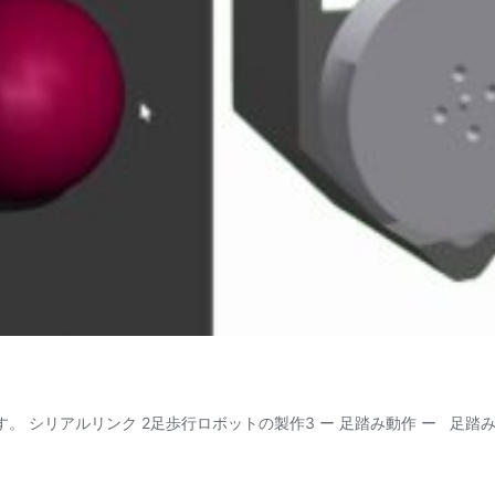
ます。 シリアルリンク 2足歩行ロボットの製作3 ー 足踏み動作 ー 