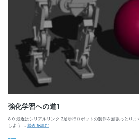
強化学習への道1
8 0 最近はシリアルリンク 2足歩行ロボットの製作を頑張っとり
強
しよう …
続きを読む
化
学