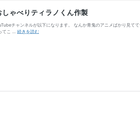
パイで おしゃべりティラノくん作製
YouTubeチャンネルが以下になります。 なんか青鬼のアニメばかり見
AquesTalk
ってこ …
続きを読む
と
Node-
RED
と
ラ
ズ
パ
イ
で
お
し
ゃ
べ
り
テ
ィ