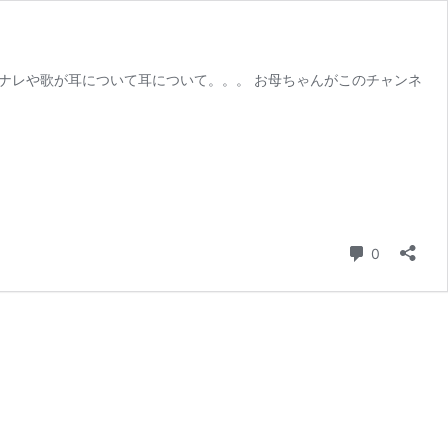
ててナレや歌が耳について耳について。。。 お母ちゃんがこのチャンネ
コメント
0