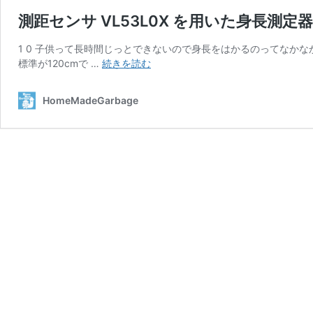
測距センサ VL53L0X を用いた身長測定器
1 0 子供って長時間じっとできないので身長をはかるのってなかな
測
標準が120cmで …
続きを読む
距
セ
HomeMadeGarbage
ン
サ
VL53L0X
を
用
い
た
身
長
測
定
器