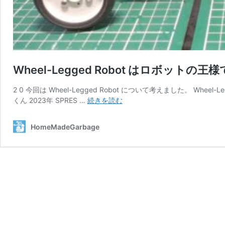
Wheel-Legged Robot はロボットの王
2 0 今回は Wheel-Legged Robot について考えました。 Wheel
Wheel-
くん 2023年 SPRES …
続きを読む
Legged
Robot
HomeMadeGarbage
は
ロ
ボ
ッ
ト
の
王
様
で