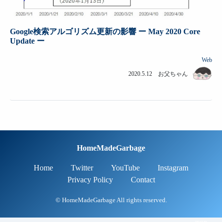
Google検索アルゴリズム更新の影響 ー May 2020 Core
Update ー
Web
2020.5.12 お父ちゃん
HomeMadeGarbage
Home
Twitter
YouTube
Instagram
Privacy Policy
Contact
© HomeMadeGarbage All rights reserved.