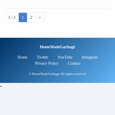
1 / 2
1
2
»
HomeMadeGarbage
Home
Twitter
YouTube
Instagram
Privacy Policy
Contact
© HomeMadeGarbage All rights reserved.