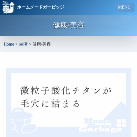
ホームメードガービッジ
MENU
健康/美容
Home
>
生活
>
健康/美容