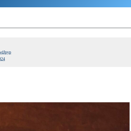
wdJpyp
024