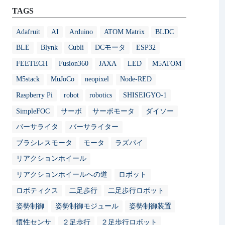
TAGS
Adafruit
AI
Arduino
ATOM Matrix
BLDC
BLE
Blynk
Cubli
DCモータ
ESP32
FEETECH
Fusion360
JAXA
LED
M5ATOM
M5stack
MuJoCo
neopixel
Node-RED
Raspberry Pi
robot
robotics
SHISEIGYO-1
SimpleFOC
サーボ
サーボモータ
ダイソー
バーサライタ
バーサライター
ブラシレスモータ
モータ
ラズパイ
リアクションホイール
リアクションホイールへの道
ロボット
ロボティクス
二足歩行
二足歩行ロボット
姿勢制御
姿勢制御モジュール
姿勢制御装置
慣性センサ
２足歩行
２足歩行ロボット