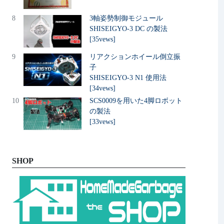
8
3軸姿勢制御モジュール
SHISEIGYO-3 DC の製法
[35vews]
9
リアクションホイール倒立振
子
SHISEIGYO-3 N1 使用法
[34vews]
10
SCS0009を用いた4脚ロボット
の製法
[33vews]
SHOP