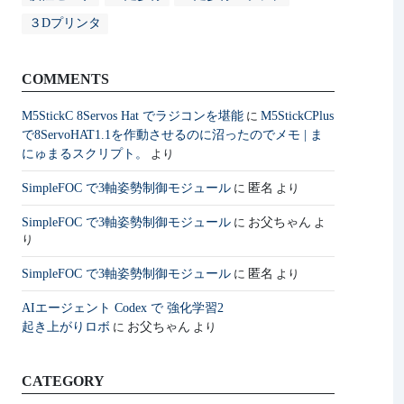
３Dプリンタ
COMMENTS
M5StickC 8Servos Hat でラジコンを堪能
M5StickCPlus
に
で8ServoHAT1.1を作動させるのに沼ったのでメモ | ま
にゅまるスクリプト。
より
SimpleFOC で3軸姿勢制御モジュール
匿名
に
より
SimpleFOC で3軸姿勢制御モジュール
お父ちゃん
に
よ
り
SimpleFOC で3軸姿勢制御モジュール
匿名
に
より
AIエージェント Codex で 強化学習2
起き上がりロボ
お父ちゃん
に
より
CATEGORY