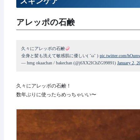
スキンケア
アレッポの石鹸
久々にアレッポの石鹸
全身と髪も洗えて敏感肌に優しい( ˘ω˘ )
pic.twitter.com/hOum
— hmg okaachan / bakechan (@j6XX2IChZG99891)
January 2, 2
久々にアレッポの石鹸！
数年ぶりに使ったらめっちゃいい〜