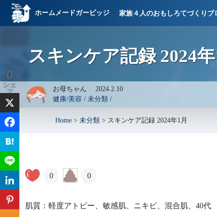
ホームメードガービッジ
家族４人のおもしろてづくりブ
スキンケア記録 2024年
0
シェ
お母ちゃん
2024.2.10
ア
健康/美容
/
未分類
/
Home
>
未分類
>
スキンケア記録 2024年1月
0
0
肌質：軽度アトピー、敏感肌、ニキビ、混合肌、40代