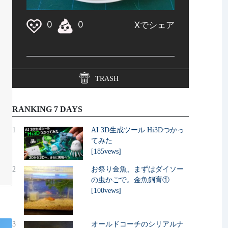
TRASH
RANKING 7 DAYS
1
AI 3D生成ツール Hi3Dつかっ
てみた
[185vews]
2
お祭り金魚、まずはダイソー
の虫かごで。金魚飼育①
[100vews]
3
オールドコーチのシリアルナ