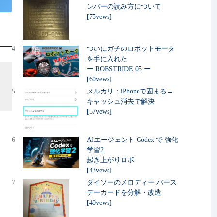
ンバーの読み方について
[75vews]
4
ついにガチのロボットモータ
を手に入れた
ー ROBSTRIDE 05 ー
[60vews]
5
メルカリ：iPhoneで固まる→
キャッシュ消去で解決
[57vews]
6
AIエージェント Codex で 強化
学習2
起き上がりロボ
[43vews]
7
ダイソーのメロディー バース
デーカードを分解・改造
[40vews]