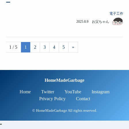
ー
電子工作
2025.8.9 お父ちゃん
1 / 5
1
2
3
4
5
»
HomeMadeGarbage
Home
Twitter
YouTube
Instagram
Privacy Policy
Contact
© HomeMadeGarbage All rights reserved.