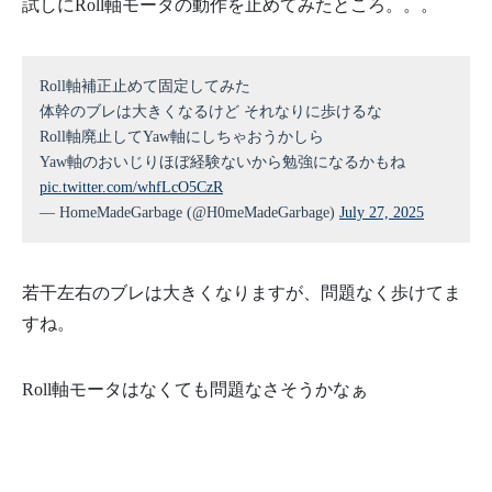
試しにRoll軸モータの動作を止めてみたところ。。。
Roll軸補正止めて固定してみた
体幹のブレは大きくなるけど それなりに歩けるな
Roll軸廃止してYaw軸にしちゃおうかしら
Yaw軸のおいじりほぼ経験ないから勉強になるかもね
pic.twitter.com/whfLcO5CzR
— HomeMadeGarbage (@H0meMadeGarbage)
July 27, 2025
若干左右のブレは大きくなりますが、問題なく歩けてま
すね。
Roll軸モータはなくても問題なさそうかなぁ