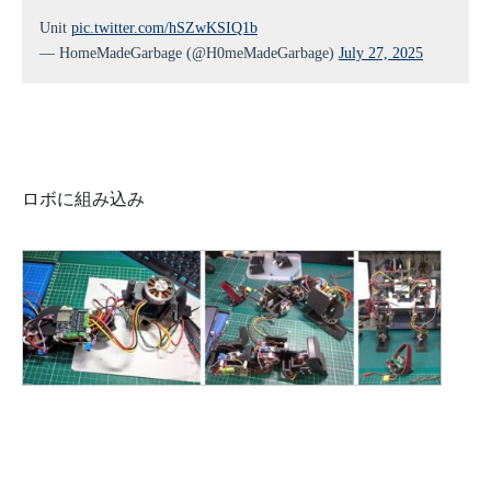
Unit
pic.twitter.com/hSZwKSIQ1b
— HomeMadeGarbage (@H0meMadeGarbage)
July 27, 2025
ロボに組み込み