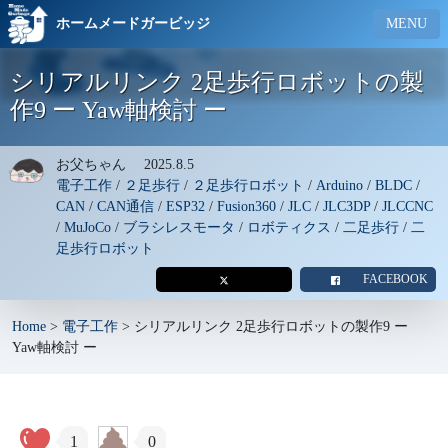
ホームメードガービッジ
MENU
シリアルリンク 2足歩行ロボットの製
作9 ー Yaw軸検討 ー
お父ちゃん
2025.8.5
電子工作
/
２足歩行
/
２足歩行ロボット
/
Arduino
/
BLDC
/
CAN
/
CAN通信
/
ESP32
/
Fusion360
/
JLC
/
JLC3DP
/
JLCCNC
/
MuJoCo
/
ブラシレスモータ
/
ロボティクス
/
二足歩行
/
二
足歩行ロボット
FACEBOOK
Home
>
電子工作
>
シリアルリンク 2足歩行ロボットの製作9 ー
Yaw軸検討 ー
1
0