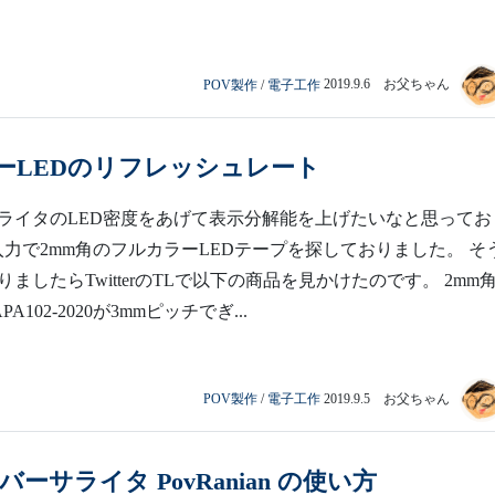
POV製作
/
電子工作
2019.9.6 お父ちゃん
ーLEDのリフレッシュレート
ライタのLED密度をあげて表示分解能を上げたいなと思ってお
I入力で2mm角のフルカラーLEDテープを探しておりました。 そ
ましたらTwitterのTLで以下の商品を見かけたのです。 2mm
APA102-2020が3mmピッチでぎ...
POV製作
/
電子工作
2019.9.5 お父ちゃん
バーサライタ PovRanian の使い方