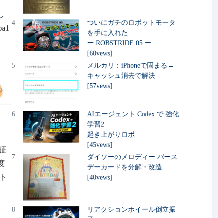
し
4
ついにガチのロボットモータ
a1
を手に入れた
ー ROBSTRIDE 05 ー
[60vews]
5
メルカリ：iPhoneで固まる→
キャッシュ消去で解決
[57vews]
6
AIエージェント Codex で 強化
学習2
起き上がりロボ
[45vews]
証
7
ダイソーのメロディー バース
一度
デーカードを分解・改造
 ト
[40vews]
8
リアクションホイール倒立振