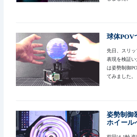
球体POV
先日、スリッ
表現を検証いたしまし
は姿勢制御P
てみました。 .
姿勢制御
ホイール
前回は 1軸 