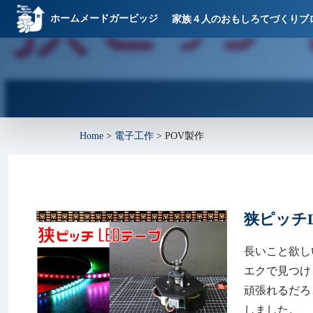
ホームメードガービッジ
家族４人のおもしろてづくりブ
Home
>
電子工作
>
POV製作
狭ピッチ
長いこと欲し
エクで見つけま
頑張れるだろ
しました。 