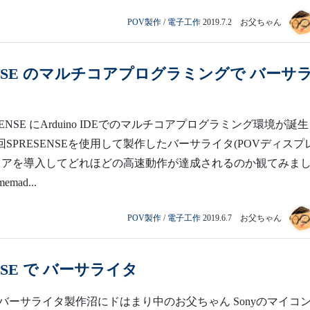
POV製作
/
電子工作
2019.7.2 お父ちゃん
ENSE のマルチコアプログラミングで バーサ
SENSE にArduino IDEでのマルチコアプログラミング環境が誕
SPRESENSEを使用して製作したバーサライタ(POVディスプ
コアを導入してどれほどの高速動作が達成されるのか観てみま
memad...
POV製作
/
電子工作
2019.6.7 お父ちゃん
ENSE で バーサライタ
バーサライタ製作沼にドはまり中のお父ちゃん Sonyのマイコン