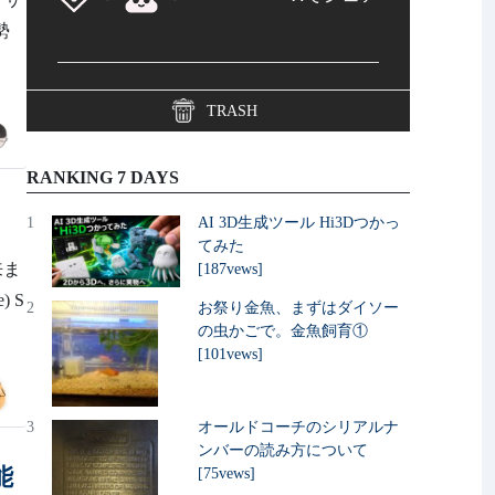
姿勢
TRASH
RANKING 7 DAYS
1
AI 3D生成ツール Hi3Dつかっ
てみた
来ま
[187vews]
) S
2
お祭り金魚、まずはダイソー
の虫かごで。金魚飼育①
[101vews]
3
オールドコーチのシリアルナ
ンバーの読み方について
能
[75vews]