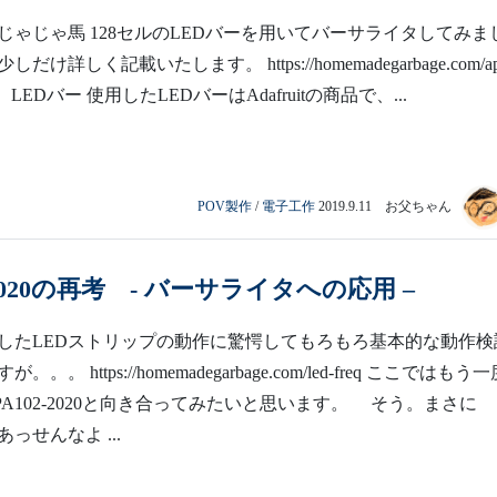
じゃじゃ馬 128セルのLEDバーを用いてバーサライタしてみま
け詳しく記載いたします。 https://homemadegarbage.com/ap
1 LEDバー 使用したLEDバーはAdafruitの商品で、...
POV製作
/
電子工作
2019.9.11 お父ちゃん
-2020の再考 - バーサライタへの応用 –
したLEDストリップの動作に驚愕してもろもろ基本的な動作検
。 https://homemadegarbage.com/led-freq ここではもう
A102-2020と向き合ってみたいと思います。 そう。まさに
っせんなよ ...