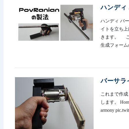
ハンディ 
ハンディ バー
イトを立ち上
きます。 ここ
生成フォームの使
バーサラ
これまで作成
します。 Hom
armony pic.t