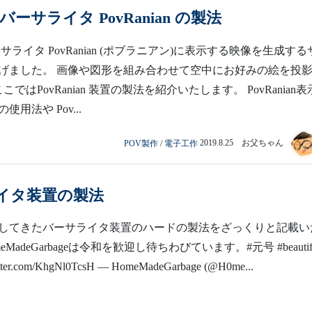
バーサライタ PovRanian の製法
サライタ PovRanian (ポブラニアン)に表示する映像を生成する
げました。 画像や図形を組み合わせて空中にお好みの絵を投
ではPovRanian 装置の製法を紹介いたします。 PovRanian表
用法や Pov...
POV製作
/
電子工作
2019.8.25 お父ちゃん
イタ装置の製法
してきたバーサライタ装置のハードの製法をざっくりと記載い
eMadeGarbageは令和を歓迎し待ちわびています。#元号 #beautifu
witter.com/KhgNl0TcsH — HomeMadeGarbage (@H0me...