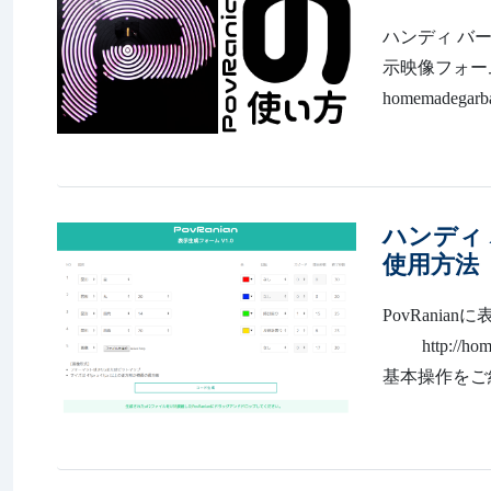
ハンディ バー
示映像フォームサ
homemadegarb
ハンディ 
使用方法
PovRan
http://ho
基本操作をご