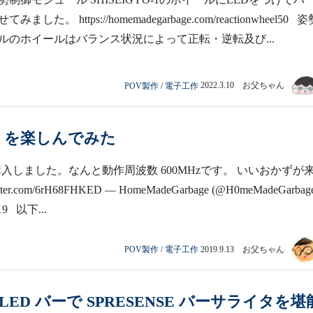
した。 https://homemadegarbage.com/reactionwheel50 
ルのホイールはバランス状況によって正転・逆転及び...
POV製作
/
電子工作
2022.3.10 お父ちゃん
 4.0 を楽しんでみた
4.0を購入しました。なんと動作周波数 600MHzです。 いいおかずが
tter.com/6rH68FHKED — HomeMadeGarbage (@H0meMadeGarbage
019 以下...
POV製作
/
電子工作
2019.9.13 お父ちゃん
LED バーで SPRESENSE バーサライタを堪