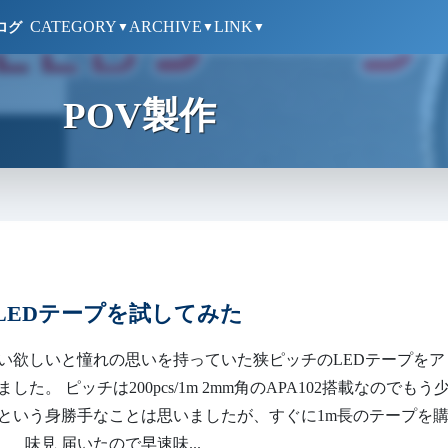
CATEGORY
ARCHIVE
LINK
ログ
▼
▼
▼
POV製作
LEDテープを試してみた
い欲しいと憧れの思いを持っていた狭ピッチのLEDテープをア
した。 ピッチは200pcs/1m 2mm角のAPA102搭載なのでもう
という身勝手なことは思いましたが、すぐに1m長のテープを
味見 届いたので早速味...