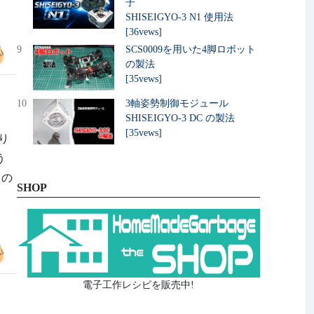
子
SHISEIGYO-3 N1 使用法
[36vews]
9
SCS0009を用いた4脚ロボット
の製法
[35vews]
10
3軸姿勢制御モジュール
SHISEIGYO-3 DC の製法
[35vews]
り
う
角の
SHOP
電子工作レシピを販売中!