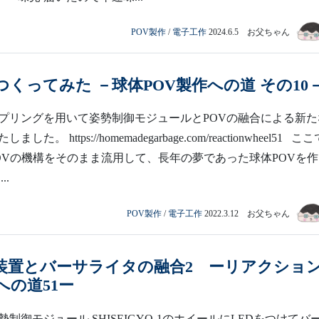
POV製作
/
電子工作
2024.6.5 お父ちゃん
つくってみた －球体POV製作への道 その10
プリングを用いて姿勢制御モジュールとPOVの融合による新た
た。 https://homemadegarbage.com/reactionwheel51 こ
OVの機構をそのまま流用して、長年の夢であった球体POVを
..
POV製作
/
電子工作
2022.3.12 お父ちゃん
装置とバーサライタの融合2 ーリアクショ
への道51ー
姿勢制御モジュール SHISEIGYO-1のホイールにLEDをつけてバ