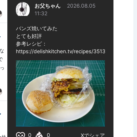
－
な
こで
作っ
ン
ーサ