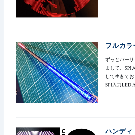
フルカラ
ずっとバーサ
まして、SP
して生きており
SPI入力LED 
ハンディ 