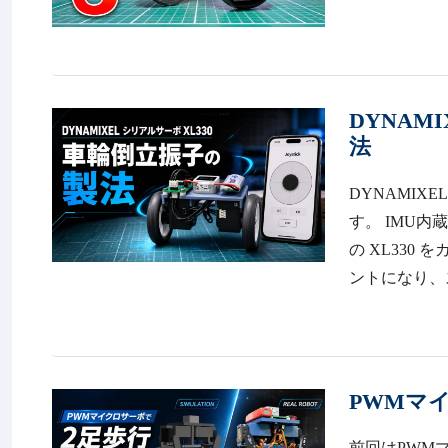
DYNAM
法
DYNAMIX
す。 IMU内
の XL330 
ントになり、ス
PWMマ
前回はPWMマ