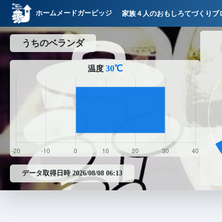
ホームメードガービッジ
家族４人のおもしろてづくりブ
うちのベランダ
30℃
温度
データ取得日時 2026/08/08 06:13