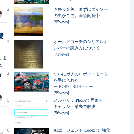
2
お祭り金魚、まずはダイソー
の虫かごで。金魚飼育①
[95vews]
製
3
オールドコーチのシリアルナ
ンバーの読み方について
[71vews]
しま
右
4
ついにガチのロボットモータ
イ
を手に入れた
ー ROBSTRIDE 05 ー
[59vews]
5
メルカリ：iPhoneで固まる→
キャッシュ消去で解決
[56vews]
6
AIエージェント Codex で 強化
ボ