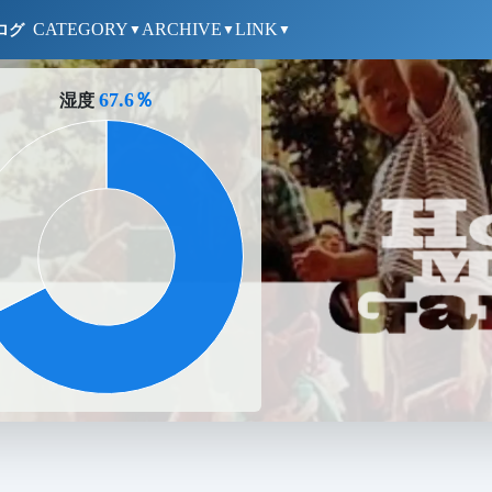
CATEGORY
ARCHIVE
LINK
ログ
▼
▼
▼
67.6％
湿度