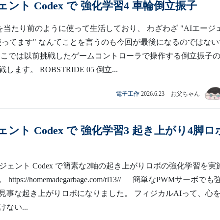
ェント Codex で 強化学習4 車輪倒立振子
xを当たり前のように使って生活しており、 わざわざ "AIエージ
 を使ってます" なんてことを言うのも今回が最後になるのではな
ここでは以前挑戦したゲームコントローラで操作する倒立振子
ます。 ROBSTRIDE 05 倒立...
電子工作
2026.6.23 お父ちゃん
ェント Codex で 強化学習3 起き上がり4脚ロ
ジェント Codex で簡素な2軸の起き上がりロボの強化学習を実
ttps://homemadegarbage.com/rl13// 簡単なPWMサーボで
見事な起き上がりロボになりました。 フィジカルAIって、心
ない...