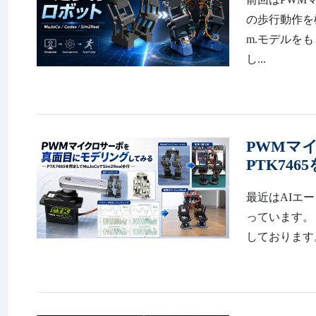
の歩行動作を検証しま
m.モデルをも
し...
PWMマ
PTK746
最近はAIエ
っています。
しております。 https