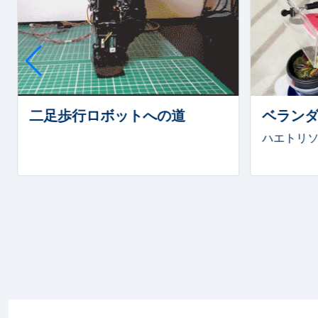
2023年10月14日
HomeMadeGarbage the GARAG
2022年12月01日
今年もやります！ HomeMadeGar
2022年10月14日
SPRESENSE 活用コンテスト Io
2022年10月07日
『HomeMadeGarbageの仕組み
二足歩行ロボットへの道
ベラン
2022年09月03日
HomeMadeGarbage the GARAG
ハエトリ
2021年12月01日
今年もやります！ HomeMadeGar
2021年11月27日 ブログにNEWS欄を追加しまし
2021年11月26日
YouTube生配信！「姿勢制御装置
2021年11月23日
みんなのラズパイコンテスト2021