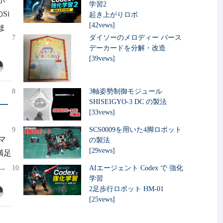
学習2
のSi
起き上がりロボ
[42vews]
ま
7
ダイソーのメロディー バース
デーカードを分解・改造
[39vews]
8
3軸姿勢制御モジュール
—
SHISEIGYO-3 DC の製法
[33vews]
9
SCS0009を用いた4脚ロボット
マ
の製法
[29vews]
満足
..
10
AIエージェント Codex で 強化
学習
2足歩行ロボット HM-01
[25vews]