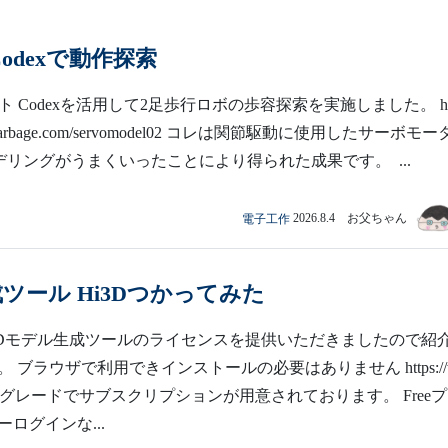
Codexで動作探索
ト Codexを活用して2足歩行ロボの歩容探索を実施しました。 ht
adegarbage.com/servomodel02 コレは関節駆動に使用したサーボモータ
のモデリングがうまくいったことにより得られた成果です。 ...
電子工作
2026.8.4 お父ちゃん
生成ツール Hi3Dつかってみた
う3Dモデル生成ツールのライセンスを提供いただきましたので紹
 ブラウザで利用できインストールの必要はありません https://
ai/ 各種グレードでサブスクリプションが用意されております。 Free
ログインな...