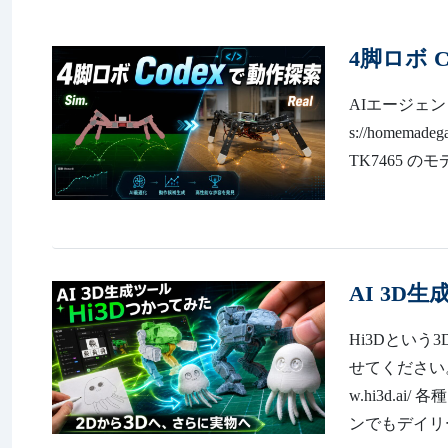
4脚ロボ 
AIエージェン
s://homem
TK7465 
AI 3D
Hi3Dとい
せてください。
w.hi3d.
ンでもデイリー