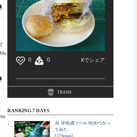
せて
eMa
TRASH
RANKING 7 DAYS
tur
1
AI 3D生成ツール Hi3Dつかっ
てみた
[173vews]