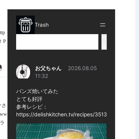
tp
 P
介さ
ww
プラ