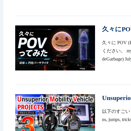
久々にP
久々に POV (
ください。 my mas
deGarbage) July
Unsuperi
以下のすごいロボに憧れ
ns, jumps, trick