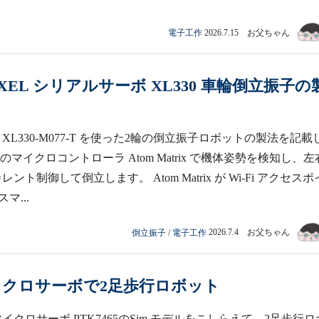
電子工作
2026.7.15 お父ちゃん
IXEL シリアルサーボ XL330 車輪倒立振子の
EL XL330-M077-T を使った2輪の倒立振子ロボットの製法を記載
蔵のマイクロコントローラ Atom Matrix で機体姿勢を検知し、左
をカレント制御して倒立します。 Atom Matrix が Wi-Fi アクセスポ
マ...
倒立振子
/
電子工作
2026.7.4 お父ちゃん
イクロサーボで2足歩行ロボット
イクロサーボ PTK7465のSim.モデルをこしらえて、2足歩行ロ