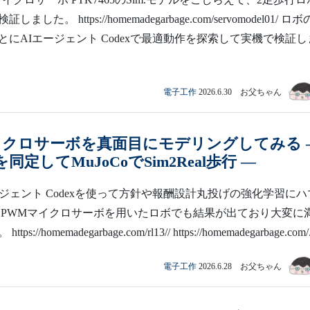
した。 https://homemadegarbage.com/servomodel01/ ロボ
とにAIエージェント Codexで最適動作を探索して実機で検証し
電子工作
2026.6.30 お父ちゃん
イクロサーボを真面目にモデリングしてみる 
5を同定してMuJoCoでSim2Real歩行 —
ージェント Codexを使って方針や報酬設計丸投げの強化学習にハ
 PWMマイクロサーボを用いたロボでも結果が出ており大変に
://homemadegarbage.com/rl13// https://homemadegarbage.com/.
電子工作
2026.6.28 お父ちゃん