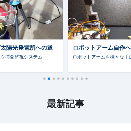
E 2023 開催しました
bage アドベントカレンダー2022
T部門 優秀賞受賞
システムRADIO』 配信開始
ダ太陽光発電所への道
ロボットアーム自作
E 2022 開催しました
ソウ捕食監視システム
ロボットアームを様々な手
bage アドベントカレンダー2021
た。
 ４段倒立 記録会」
最新記事
 優秀賞受賞