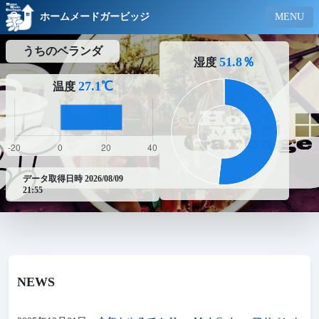
ホームメードガービッジ
MENU
うちのベランダ
51.8％
湿度
27.1℃
温度
データ取得日時 2026/08/09
21:55
NEWS