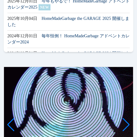
2025年12月01日
今年もやるで！ HomeMadeGarbage アドベント
カレンダー2025
NEW
2025年10月04日
HomeMadeGarbage the GARAGE 2025 開催しま
した
2024年12月01日
毎年恒例！ HomeMadeGarbage アドベントカレ
ンダー2024
2024年09月21日
HomeMadeGarbage the GARAGE 2024 開催しま
した
2024年05月13日
フリー画像サイトを公開しました
2024年05月01日
家庭内つぶやきサイト「Trash」を公開しまし
た！
2024年02月29日
SPRESENSE 活用コンテスト ロボット部門 最
優秀賞 & クレイン電子 アドオンボード特別賞 受賞
2023年02月01日
フリーBGM（2023年）のアルバムを配信しま
した
2023年12月01日
お待たせいたしました！ HomeMadeGarbage ア