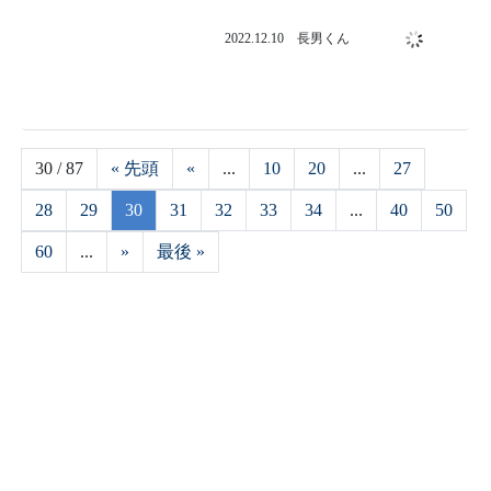
HomeMadeGarbage
Home
Twitter
YouTube
Instagram
Privacy Policy
Contact
© HomeMadeGarbage All rights reserved.