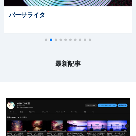
ドベントカレンダー2023
ロボットアーム自作への道
2023年10月14日
HomeMadeGarbage the GARAGE 2023 開催しま
した
ロボットアームを様々な手法で制御
2022年12月01日
今年もやります！ HomeMadeGarbage アドベン
トカレンダー2022
2022年10月14日
SPRESENSE 活用コンテスト IoT部門 優秀賞
受賞
最新記事
2022年10月07日
『HomeMadeGarbageの仕組みシステム
RADIO』 配信開始
2022年09月03日
HomeMadeGarbage the GARAGE 2022 開催しま
した
2021年12月01日
今年もやります！ HomeMadeGarbage アドベン
トカレンダー2021
2021年11月27日 ブログにNEWS欄を追加しました。
2021年11月26日
YouTube生配信！「姿勢制御装置 ４段倒立 記
録会」