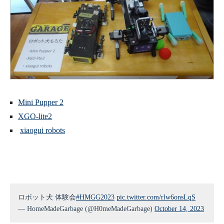
Mini Pupper 2
XGO-lite2
xiaogui robots
ロボット犬 体験会
#HMGG2023
pic.twitter.com/rlw6onsLqS
— HomeMadeGarbage (@H0meMadeGarbage)
October 14, 2023