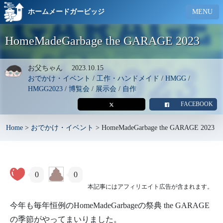
ホームメードガービッジ
MENU
HomeMadeGarbage the GARAGE 2023
お父ちゃん
2023.10.15
おでかけ・イベント
/
工作・ハンドメイド
/
HMGG
/
HMGG2023
/
博覧会
/
展示会
/
自作
FACEBOOK
Home
>
おでかけ・イベント
>
HomeMadeGarbage the GARAGE 2023
0
0
本記事にはアフィリエイト広告が含まれます。
今年も毎年恒例のHomeMadeGarbageの祭典 the GARAGE
の季節がやってまいりました。