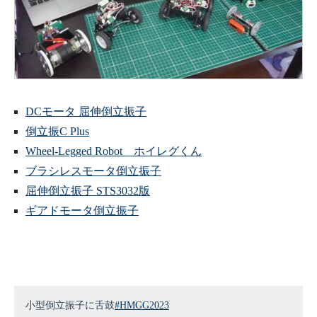
DCモータ 屈伸倒立振子
倒立振C Plus
Wheel-Legged Robot ホイレグくん
ブラシレスモータ倒立振子
屈伸倒立振子 STS3032版
ギアドモータ倒立振子
小型倒立振子に舌鼓
#HMGG2023