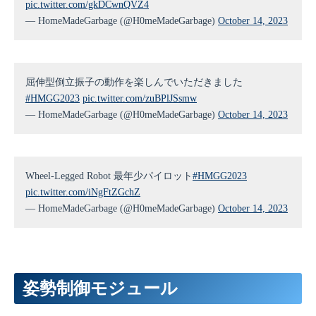
pic.twitter.com/gkDCwnQVZ4
— HomeMadeGarbage (@H0meMadeGarbage)
October 14, 2023
屈伸型倒立振子の動作を楽しんでいただきました
#HMGG2023
pic.twitter.com/zuBPlJSsmw
— HomeMadeGarbage (@H0meMadeGarbage)
October 14, 2023
Wheel-Legged Robot 最年少パイロット
#HMGG2023
pic.twitter.com/iNgFtZGchZ
— HomeMadeGarbage (@H0meMadeGarbage)
October 14, 2023
姿勢制御モジュール