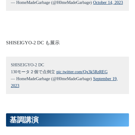
— HomeMadeGarbage (@H0meMadeGarbage)
October 14, 2023
SHISEIGYO-2 DC も展示
SHISEIGYO-2 DC
130モータ２個で点倒立
pic.twitter.com/Qx3k5RzREG
— HomeMadeGarbage (@H0meMadeGarbage)
September 19,
2023
基調講演