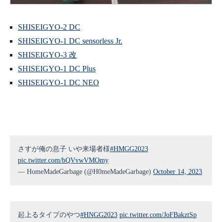
SHISEIGYO-2 DC
SHISEIGYO-1 DC sensorless Jr.
SHISEIGYO-3 改
SHISEIGYO-1 DC Plus
SHISEIGYO-1 DC NEO
さすが俺の息子 いや来場者様
#HMGG2023
pic.twitter.com/bQVvwVMOmy
— HomeMadeGarbage (@H0meMadeGarbage)
October 14, 2023
起上るタイプのやつ
#HNGG2023
pic.twitter.com/JoFBakztSp