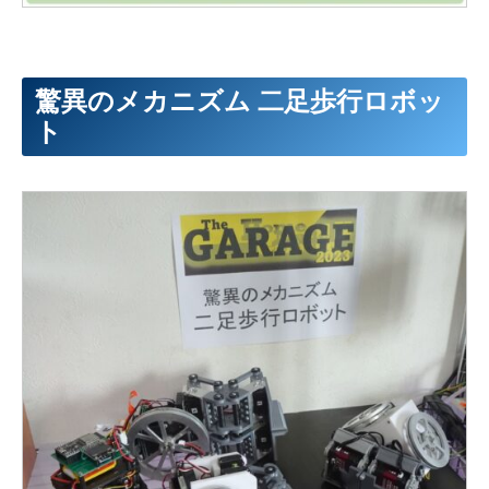
驚異のメカニズム 二足歩行ロボッ
ト