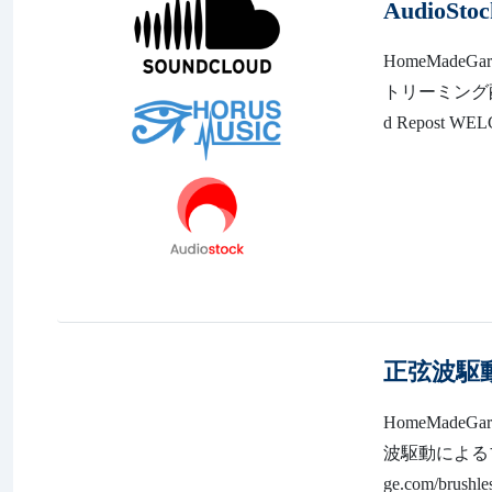
AudioSto
HomeMadeGa
トリーミング配信
d Repost W
正弦波駆
HomeMadeG
波駆動によるブラ
ge.com/br