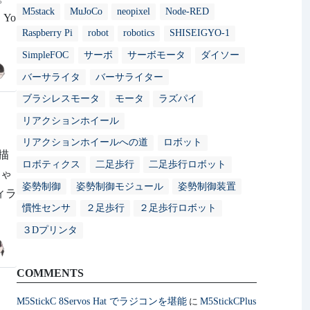
M5stack
MuJoCo
neopixel
Node-RED
Yo
Raspberry Pi
robot
robotics
SHISEIGYO-1
SimpleFOC
サーボ
サーボモータ
ダイソー
バーサライタ
バーサライター
ブラシレスモータ
モータ
ラズパイ
リアクションホイール
リアクションホイールへの道
ロボット
年描
ロボティクス
二足歩行
二足歩行ロボット
ちゃ
姿勢制御
姿勢制御モジュール
姿勢制御装置
ィラ
慣性センサ
２足歩行
２足歩行ロボット
３Dプリンタ
COMMENTS
M5StickC 8Servos Hat でラジコンを堪能
M5StickCPlus
に