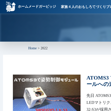
ホームメードガービッジ
家族４人のおもしろてづくりブ
Home
>
2022
ATOM
ールへの道
先日 ATOMS
LEDマトリク
32-S3が採