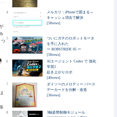
4
メルカリ：iPhoneで固まる→
キャッシュ消去で解決
[58vews]
話が
み
5
ついにガチのロボットモータ
 つ
を手に入れた
ー ROBSTRIDE 05 ー
[58vews]
6
AIエージェント Codex で 強化
学習2
起き上がりロボ
[40vews]
7
ダイソーのメロディー バース
デーカードを分解・改造
年は
[36vews]
、
等
8
3軸姿勢制御モジュール