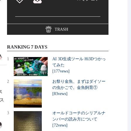
た。
TRASH
RANKING 7 DAYS
1
AI 3D生成ツール Hi3Dつかっ
てみた
[177vews]
2
お祭り金魚、まずはダイソー
の虫かごで。金魚飼育①
ス
[83vews]
リス
3
オールドコーチのシリアルナ
ンバーの読み方について
[72vews]