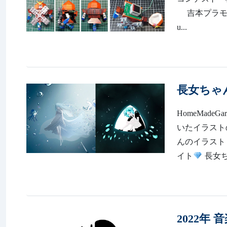
吉本プラモデ
u...
長女ちゃん
HomeMadeGa
いたイラスト
んのイラスト
イト
長女ち
2022年 