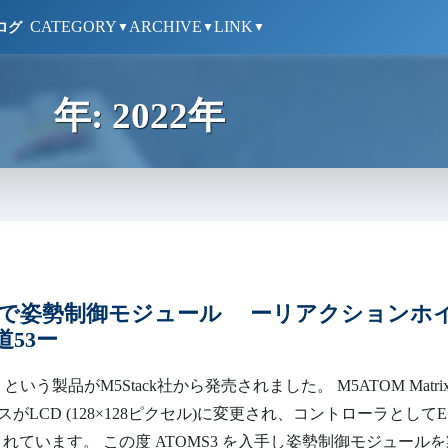
CATEGORY
ARCHIVE
LINK
ログ
▼
▼
▼
年:
2022年
S3 で姿勢制御モジュール ーリアクションホ
53ー
3 という製品がM5Stack社から発売されました。 M5ATOM Matri
スがLCD (128×128ピクセル)に変更され、コントローラとしてE
用されています。 この度 ATOMS3 を入手し姿勢制御モジュール