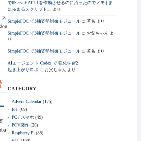
で8ServoHAT1.1を作動させるのに沼ったのでメモ | ま
にゅまるスクリプト。
より
の ス
SimpleFOC で3軸姿勢制御モジュール
匿名
に
より
lou
SimpleFOC で3軸姿勢制御モジュール
お父ちゃん
に
よ
り
SimpleFOC で3軸姿勢制御モジュール
匿名
に
より
AIエージェント Codex で 強化学習2
起き上がりロボ
お父ちゃん
に
より
CATEGORY
Advent Calendar
(175)
ー
IoT
(69)
PC / スマホ
(49)
弦
POV製作
(26)
ba
Raspberry Pi
(88)
Web
(109)