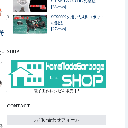
SHISEIGYO-3 DC の製法
[33vews]
9
SCS0009を用いた4脚ロボット
の製法
[27vews]
そ
SHOP
御理
し
電子工作レシピを販売中!
CONTACT
。
お問い合わせフォーム
も経