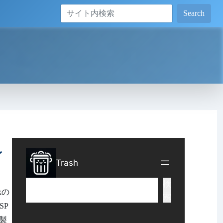
Search
イ
xの
SP
を製