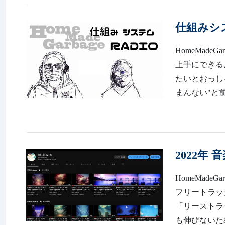
仕組みシス
HomeMadeGa
上手にできる
たいとおっし
まんない"と前
2022年
HomeMadeGa
フリートラック
「リーストラ
も伸びないため