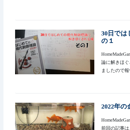
30日で
の１
HomeMadeGa
論に解きほぐ
ましたので報
2022年
HomeMadeG
前回の記事はこちら↓