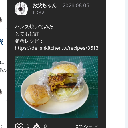
そ
御に
過程の
ジ