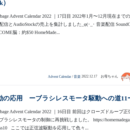
ck）
rbage Advent Calendar 2022 ｜17日目 2022年1月〜12月現在まで
とAudioStockの売上を集計しました_φ(･_･ 音楽配信 SoundC
ELCOME脳：約$50 HomeMade...
Advent Calendar
/
音楽
2022.12.17 お母ちゃん
動の応用 ーブラシレスモータ駆動への道11
arbage Advent Calendar 2022 ｜16日目 前回はクローズドループ正
シレスモータの制御に再挑戦しました。 https://homemadegar
ushless10 ここでは正弦波駆動を応用して色々...