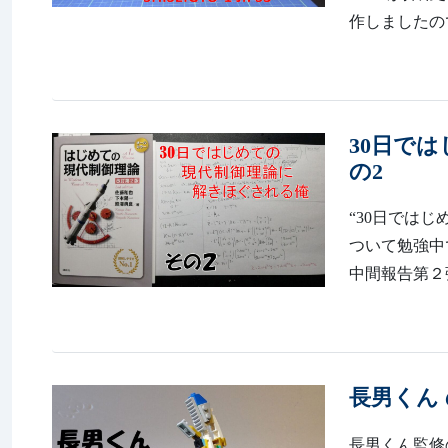
作しましたので
30日で
の2
“30日では
ついて勉強中です。 h
中間報告第２弾
長男くん
長男くん監修