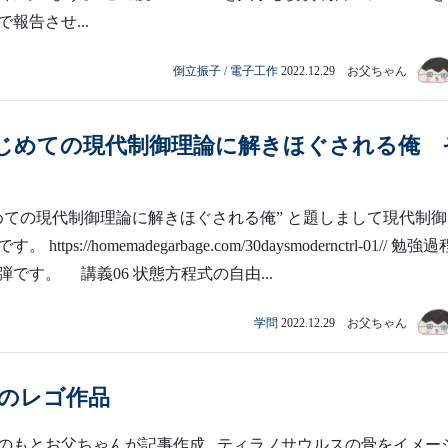
報告させ...
倒立振子
/
電子工作
2022.12.29 お父ちゃん
はじめての現代制御理論に解きほぐされる俺 
じめての現代制御理論に解きほぐされる俺” と題しまして現代制
ttps://homemadegarbage.com/30daysmodernctrl-01// 勉強
です。 講義06 状態方程式の自由...
学問
2022.12.29 お父ちゃん
 のレゴ作品
のもとお父ちゃんが記事作成 ティラノサウルスの骨をイメー