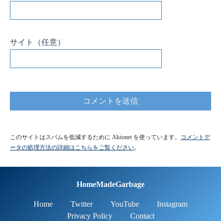
350
351
preferences
.
begin
(
"parameter"
,
false
)
;
352
353
//パラメータ初期値取得
354
rotMaxL
=
preferences
.
getInt
(
"rotMaxL"
,
rotMaxL
)
;
355
rotMaxR
=
preferences
.
getInt
(
"rotMaxR"
,
rotMaxR
)
;
サイト
（任意）
356
Kp
=
preferences
.
getFloat
(
"Kp"
,
Kp
)
;
357
Kd
=
preferences
.
getFloat
(
"Kd"
,
Kd
)
;
358
Kw
=
preferences
.
getFloat
(
"Kw"
,
Kw
)
;
359
IDRS
=
preferences
.
getFloat
(
"IDRS"
,
IDRS
)
;
360
361
362
WiFi
.
softAP
(
ssid
,
pass
)
;
// SSIDとパスの設定
363
delay
(
100
)
;
// 追記：このdela
364
WiFi
.
softAPConfig
(
ip
,
ip
,
subnet
)
;
// IPアドレス、ゲ
365
366
IPAddress
myIP
=
WiFi
.
softAPIP
(
)
;
// WiFi.softAPIP(
367
368
server
.
on
(
"/"
,
handleRoot
)
;
このサイトはスパムを低減するために Akismet を使っています。
コメントデ
369
server
.
on
(
"/GetUp"
,
handleGetUp
)
;
ータの処理方法の詳細はこちらをご覧ください
。
370
371
server
.
on
(
"/KpP"
,
KpP
)
;
372
server
.
on
(
"/KpM"
,
KpM
)
;
373
server
.
on
(
"/KdP"
,
KdP
)
;
374
server
.
on
(
"/KdM"
,
KdM
)
;
HomeMadeGarbage
375
server
.
on
(
"/KwP"
,
KwP
)
;
376
server
.
on
(
"/KwM"
,
KwM
)
;
377
Home
Twitter
YouTube
Instagram
378
server
.
on
(
"/rotMaxLm"
,
handleRotMaxLm
)
;
Privacy Policy
Contact
379
server
.
on
(
"/rotMaxLp"
,
handleRotMaxLp
)
;