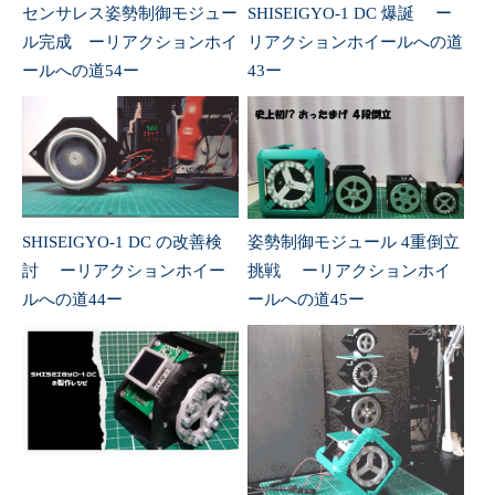
センサレス姿勢制御モジュー
SHISEIGYO-1 DC 爆誕 ー
261
preferences
.
putFloat
(
"Kw"
,
Kw
)
;
262
}
ル完成 ーリアクションホイ
リアクションホイールへの道
263
handleRoot
(
)
;
264
}
ールへの道54ー
43ー
265
266
void
KwP
(
)
{
267
if
(
Kw
<=
30
)
{
268
Kw
+=
0.1
;
269
preferences
.
putFloat
(
"Kw"
,
Kw
)
;
270
}
271
handleRoot
(
)
;
272
}
273
274
void
handleRotMaxLm
(
)
{
SHISEIGYO-1 DC の改善検
姿勢制御モジュール 4重倒立
275
if
(
rotMaxL
>=
10
)
{
276
rotMaxL
-=
10
;
討 ーリアクションホイー
挑戦 ーリアクションホイ
277
preferences
.
putInt
(
"rotMaxL"
,
rotMaxL
)
;
ルへの道44ー
ールへの道45ー
278
}
279
handleRoot
(
)
;
280
}
281
282
void
handleRotMaxLp
(
)
{
283
if
(
rotMaxL
<=
1010
)
{
284
rotMaxL
+=
10
;
285
preferences
.
putInt
(
"rotMaxL"
,
rotMaxL
)
;
286
}
287
handleRoot
(
)
;
288
}
289