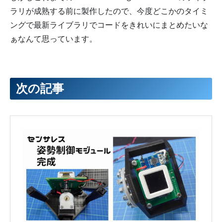
171
temp
+=
"<body>"
;
ラリが成熟する前に製作したので、今度どこかのタイミ
172
temp
+=
"<div class=\"container\">"
;
173
temp
+=
"<h3>SHISEIGYO-1 Jr.</h3>"
;
ングで最新ライブラリでコードをきれいにまとめたいな
174
175
//起き上がりボタン
ぁなんて思っています。
176
temp
+=
"<button type=\"button\" ><a href=\"/GetUp\">G
177
178
//Kp
179
temp
+=
"Kp<br>"
;
180
temp
+=
"<a class=\"pm\" href=\"/KpM\">-</a>"
;
181
temp
+=
"<span>"
+
String
(
Kp
)
+
"</span>"
;
次の記事
182
temp
+=
"<a class=\"pm\" href=\"/KpP\">+</a><br>"
;
183
184
//Kd
185
temp
+=
"Kd<br>"
;
186
temp
+=
"<a class=\"pm\" href=\"/KdM\">-</a>"
;
187
temp
+=
"<span>"
+
String
(
Kd
)
+
"</span>"
;
188
temp
+=
"<a class=\"pm\" href=\"/KdP\">+</a><br>"
;
189
190
//Kw
191
temp
+=
"Kw<br>"
;
192
temp
+=
"<a class=\"pm\" href=\"/KwM\">-</a>"
;
193
temp
+=
"<span>"
+
String
(
Kw
)
+
"</span>"
;
194
temp
+=
"<a class=\"pm\" href=\"/KwP\">+</a><br>"
;
195
196
//Rot Max L
197
temp
+=
"Rot Max L<br>"
;
198
temp
+=
"<a class=\"pm\" href=\"/rotMaxLm\">-</a>"
;
199
temp
+=
"<span>"
+
String
(
rotMaxL
)
+
"</span>"
;
200
temp
+=
"<a class=\"pm\" href=\"/rotMaxLp\">+</a><br>"