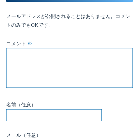
320
}
321
322
void
setup
(
)
{
323
Serial
.
begin
(
115200
)
;
メールアドレスが公開されることはありません。コメン
324
325
lcd
.
begin
(
)
;
トのみでもOKです。
326
lcd
.
setTextColor
(
0xFFFFFFU
,
0x000000U
)
;
//１つ目の引数
327
328
329
pinMode
(
ENC_A
,
INPUT
)
;
コメント
※
330
pinMode
(
ENC_B
,
INPUT
)
;
331
pinMode
(
brake
,
OUTPUT
)
;
332
pinMode
(
button
,
INPUT
)
;
333
334
attachInterrupt
(
ENC_A
,
ENC_READ
,
CHANGE
)
;
335
attachInterrupt
(
ENC_B
,
ENC_READ
,
CHANGE
)
;
336
337
IMU
.
Init
(
)
;
338
339
//フルスケールレンジ
340
IMU
.
SetAccelFsr
(
IMU
.
AFS_2G
)
;
341
IMU
.
SetGyroFsr
(
IMU
.
GFS_250DPS
)
;
342
名前
（任意）
343
kalmanY
.
setAngle
(
get_theta_acc
(
)
)
;
344
345
ledcSetup
(
0
,
20000
,
10
)
;
346
ledcAttachPin
(
PWM_pin
,
0
)
;
347
348
pinMode
(
rote_pin
,
OUTPUT
)
;
メール
（任意）
349
digitalWrite
(
brake
,
LOW
)
;