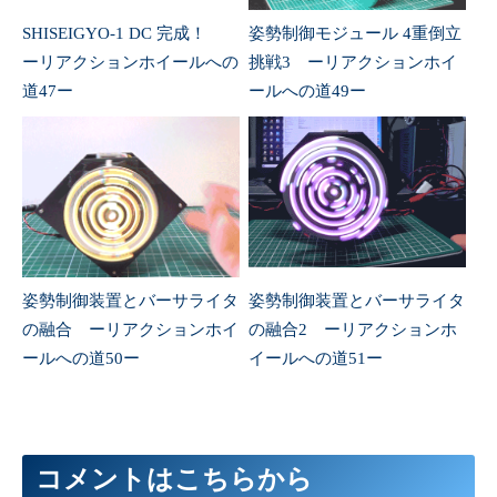
290
void
handleRotMaxRm
(
)
{
291
if
(
rotMaxR
>=
10
)
{
SHISEIGYO-1 DC 完成！
姿勢制御モジュール 4重倒立
292
rotMaxR
-=
10
;
293
preferences
.
putInt
(
"rotMaxR"
,
rotMaxR
)
;
ーリアクションホイールへの
挑戦3 ーリアクションホイ
294
}
295
handleRoot
(
)
;
道47ー
ールへの道49ー
296
}
297
298
void
handleRotMaxRp
(
)
{
299
if
(
rotMaxR
<=
1010
)
{
300
rotMaxR
+=
10
;
301
preferences
.
putInt
(
"rotMaxR"
,
rotMaxR
)
;
302
}
303
handleRoot
(
)
;
304
}
305
306
void
IDRSm
(
)
{
307
if
(
IDRS
>=
0.1
)
{
姿勢制御装置とバーサライタ
姿勢制御装置とバーサライタ
308
IDRS
-=
0.1
;
309
preferences
.
putFloat
(
"IDRS"
,
IDRS
)
;
の融合 ーリアクションホイ
の融合2 ーリアクションホ
310
}
311
handleRoot
(
)
;
ールへの道50ー
イールへの道51ー
312
}
313
314
void
IDRSp
(
)
{
315
if
(
IDRS
<=
10
)
{
316
IDRS
+=
0.1
;
317
preferences
.
putFloat
(
"IDRS"
,
IDRS
)
;
318
}
コメントはこちらから
319
handleRoot
(
)
;