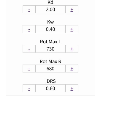
111
//Core0
112
void
display
(
void
*
pvParameters
)
{
113
for
(
;
;
)
{
114
lcd
.
setTextFont
(
4
)
;
115
lcd
.
setCursor
(
10
,
2
)
;
116
lcd
.
printf
(
"%+05.1f"
,
kalAngleY
)
;
117
118
int
yy
=
map
(
kalAngleY
,
20
,
-
20
,
0
,
127
)
;
119
yy
=
constrain
(
yy
,
0
,
127
)
;
120
uint32
_
t
colorY
;
121
122
if
(
fabs
(
kalAngleY
)
<=
1.0
)
{
123
colorY
=
0x00FF00U
;
124
}
else
if
(
fabs
(
kalAngleY
)
<=
15
)
{
125
colorY
=
0x0000FFU
;
126
}
else
{
127
colorY
=
0xFF0000U
;
128
}
129
lcd
.
fillRect
(
yy
-
2
,
25
,
5
,
128
,
colorY
)
;
130
delay
(
33
)
;
131
lcd
.
clear
(
)
;
132
133
disableCore0WDT
(
)
;
134
}
135
}
136
137
//ブラウザ表示
138
void
handleRoot
(
)
{
139
String
temp
=
"<!DOCTYPE html> \n<html lang=\"ja\">"
;
140
temp
+=
"<head>"
;