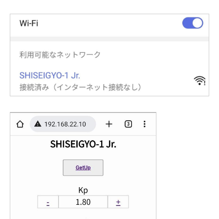
81
//起き上がり
82
void
getup
(
)
{
83
digitalWrite
(
brake
,
HIGH
)
;
84
int
rotMax
;
85
//回転方向
86
if
(
kalAngleY
<
0.0
)
{
87
rotMax
=
rotMaxL
;
88
digitalWrite
(
rote_pin
,
LOW
)
;
89
GetUP
=
1
;
90
}
else
{
91
rotMax
=
rotMaxR
;
92
digitalWrite
(
rote_pin
,
HIGH
)
;
93
GetUP
=
2
;
94
}
95
96
for
(
int
i
=
1023
;
i
>=
rotMax
;
i
--
)
{
97
ledcWrite
(
0
,
i
)
;
98
delay
(
5
)
;
99
}
100
ledcWrite
(
0
,
rotMax
)
;
101
delay
(
300
)
;
102
103
if
(
kalAngleY
>
0.0
)
{
104
digitalWrite
(
rote_pin
,
LOW
)
;
105
}
else
{
106
digitalWrite
(
rote_pin
,
HIGH
)
;
107
}
108
}
109
110