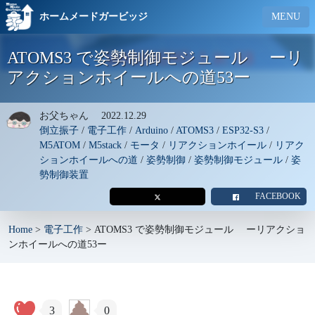
ホームメードガービッジ
MENU
ATOMS3 で姿勢制御モジュール ーリ
アクションホイールへの道53ー
お父ちゃん
2022.12.29
倒立振子
/
電子工作
/
Arduino
/
ATOMS3
/
ESP32-S3
/
M5ATOM
/
M5stack
/
モータ
/
リアクションホイール
/
リアク
ションホイールへの道
/
姿勢制御
/
姿勢制御モジュール
/
姿
勢制御装置
FACEBOOK
Home
>
電子工作
>
ATOMS3 で姿勢制御モジュール ーリアクショ
ンホイールへの道53ー
3
0