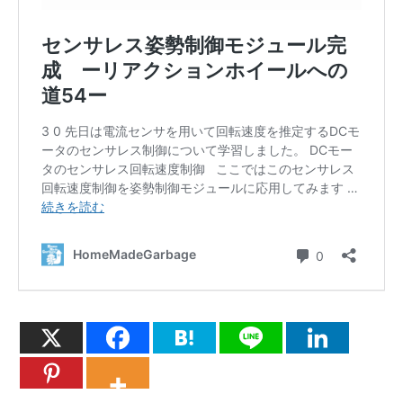
201
202
//Rot Max R
203
temp
+=
"Rot Max R<br>"
;
204
temp
+=
"<a class=\"pm\" href=\"/rotMaxRm\">-</a>"
;
205
temp
+=
"<span>"
+
String
(
rotMaxR
)
+
"</span>"
;
206
temp
+=
"<a class=\"pm\" href=\"/rotMaxRp\">+</a><br>"
207
208
//IDRS
209
temp
+=
"IDRS<br>"
;
210
temp
+=
"<a class=\"pm\" href=\"/IDRSm\">-</a>"
;
211
temp
+=
"<span>"
+
String
(
IDRS
)
+
"</span>"
;
212
temp
+=
"<a class=\"pm\" href=\"/IDRSp\">+</a><br>"
;
213
214
temp
+=
"</div>"
;
215
temp
+=
"</body>"
;
216
server
.
send
(
200
,
"text/HTML"
,
temp
)
;
217
}
218
219
void
handleGetUp
(
)
{
220
handleRoot
(
)
;
221
if
(
GetUP
==
0
)
{
222
getup
(
)
;
223
}
224
}
225
226
void
KpM
(
)
{
227
if
(
Kp
>=
0.1
)
{
228
Kp
-=
0.1
;
229
preferences
.
putFloat
(
"Kp"
,
Kp
)
;
230
}