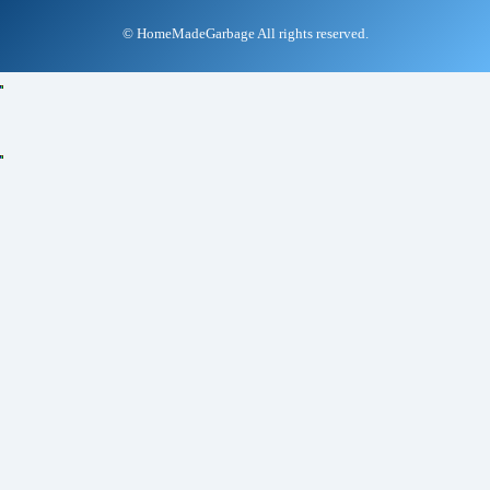
380
server
.
on
(
"/rotMaxRm"
,
handleRotMaxRm
)
;
381
server
.
on
(
"/rotMaxRp"
,
handleRotMaxRp
)
;
© HomeMadeGarbage All rights reserved.
382
383
server
.
on
(
"/IDRSp"
,
IDRSp
)
;
384
server
.
on
(
"/IDRSm"
,
IDRSm
)
;
385
386
server
.
begin
(
)
;
387
388
//回転位置検出 タスク
389
xTaskCreatePinnedToCore
(
390
display
391
,
"display"
// A name just for humans
392
,
4096
// This stack size can be checked & adjust
393
,
NULL
394
,
1
// Priority, with 3 (configMAX_PRIORITIES - 1
395
,
NULL
396
,
0
)
;
397
}
398
399
400
void
loop
(
)
{
401
server
.
handleClient
(
)
;
402
403
//オフセット再計算&起き上がり
404
if
(
digitalRead
(
button
)
==
0
)
{
405
getup
(
)
;
406
}
407
408
nowTime
=
micros
(
)
;
409
loopTime
=
nowTime
-
oldTime
;