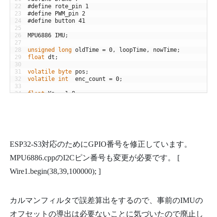
22
#define rote_pin 1
23
#define PWM_pin 2
24
#define button 41
25
26
MPU6886
IMU
;
27
28
unsigned
long
oldTime
=
0
,
loopTime
,
nowTime
;
29
float
dt
;
30
31
volatile
byte
pos
;
32
volatile
int
enc_count
=
0
;
33
34
float
Kp
=
1.8
;
35
float
Kd
=
2
;
36
float
Kw
=
0.4
;
37
float
IDRS
=
0.6
;
38
39
float
getupRange
=
0.1
;
40
float
injectRatio
=
14
;
ESP32-S3対応のためにGPIO番号を修正しています。
41
int
rotMaxL
=
720
;
42
int
rotMaxR
=
790
;
MPU6886.cppのI2Cピン番号も変更が必要です。 [
43
44
int
delayTime
=
2
;
Wire1.begin(38,39,100000); ]
45
46
int
pwmDuty
;
47
int
GetUP
=
0
;
48
int
GetUpCnt
=
0
;
カルマンフィルタで誤差算出をするので、事前のIMUの
49
50
float
M
;
オフセットの導出は必要ないことに気づいたので廃止し