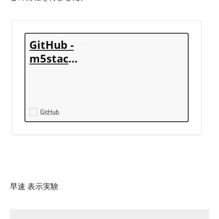
GitHub -
m5stack/
M5GFX: G
raphics li
brary for
M5Stack
GitHub
series
早速 表示実験