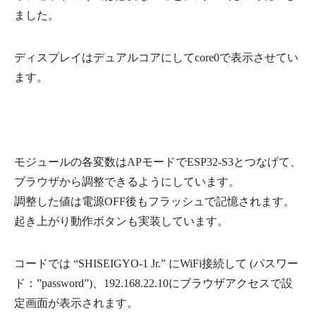
51
float
Aj
=
0.0
;
52
ました。
53
float
accX
=
0
,
accY
=
0
,
accZ
=
0
;
54
float
gyroX
=
0
,
gyroY
=
0
,
gyroZ
=
0
;
55
float
temp
=
0
;
56
ディスプレイはデュアルコアにしてcore0で表示させてい
57
float
theta_acc
=
0.0
;
58
float
theta_dot
=
0.0
;
ます。
59
60
Kalman
kalmanY
;
61
float
kalAngleY
,
kalAngleDotY
;
62
63
Preferences
preferences
;
64
65
66
//加速度センサから傾きデータ取得 [deg]
モジュールの各変数はAPモードでESP32-S3とつなげて、
67
float
get_theta_acc
(
)
{
68
IMU
.
getAccelData
(
&
accX
,
&
accY
,
&
accZ
)
;
ブラウザから調整できるようにしています。
69
//傾斜角導出 単位はdeg
調整した値は電源OFF後もフラッシュで記憶されます。
70
theta_acc
=
atan
(
-
1.0
*
accX
/
accZ
)
*
57.29578f
;
71
return
theta_acc
;
起き上がり動作ボタンも実装しています。
72
}
73
74
//Y軸 角速度取得
75
float
get_gyro_data
(
)
{
コードでは “SHISEIGYO-1 Jr.” にWiFi接続して (パスワー
76
IMU
.
getGyroData
(
&
gyroX
,
&
gyroY
,
&
gyroZ
)
;
77
theta_dot
=
gyroY
;
ド：”password”)、192.168.22.10にブラウザアクセスで設
78
return
theta_dot
;
79
}
定画面が表示されます。
80