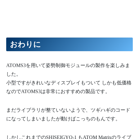
141
temp
+=
"<meta charset=\"utf-8\">"
;
142
temp
+=
"<title>SHISEIGYO-1 Jr.</title>"
;
143
temp
+=
"<meta name=\"viewport\" content=\"width=devic
144
temp
+=
"
<style>
";
145
  temp +="
.container
{
";
146
  temp +="
max-width
:
500px
;
";
147
  temp +="
margin
:
auto
;
";
148
  temp +="
text-align
:
center
;
";
149
  temp +="
font-size
:
1.2rem
;
";
おわりに
150
  temp +="
}
";
151
  temp +="
span,.pm
{
";
152
  temp +="
display
:
inline-block
;
";
153
  temp +="
border
:
1px
solid
#ccc
;
";
154
  temp +="
width
:
50px
;
";
ATOMS3を用いて姿勢制御モジュールの製作を楽しみま
155
  temp +="
height
:
30px
;
";
156
  temp +="
vertical-align
:
middle
;
";
した。
157
  temp +="
margin-bottom
:
20px
;
";
158
  temp +="
}
";
小型ですがきれいなディスプレイもついて しかも低価格
159
  temp +="
span
{
";
160
  temp +="
width
:
120px
;
";
なのでATOMS3は非常におすすめの製品です。
161
  temp +="
}
";
162
  temp +="
button
{
";
163
  temp +="
width
:
100px
;
";
164
  temp +="
height
:
40px
;
";
まだライブラリが整ていないようで、ツギハギのコード
165
  temp +="
font-weight
:
bold
;
";
になってしまいましたが動けばこっちのもんです。
166
  temp +="
margin-bottom
:
20px
;
";
167
  temp +="
}
";
168
  temp +="
</style>
"
;
169
temp
+=
"</head>"
;
しかしこれまでのSHISEIGYO-1 もATOM Matrixのライブ
170