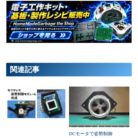
231
handleRoot
(
)
;
232
}
233
234
void
KpP
(
)
{
235
if
(
Kp
<=
30
)
{
236
Kp
+=
0.1
;
237
preferences
.
putFloat
(
"Kp"
,
Kp
)
;
238
}
239
handleRoot
(
)
;
240
}
241
242
void
KdM
(
)
{
243
if
(
Kd
>=
0.1
)
{
244
Kd
-=
0.1
;
関連記事
245
preferences
.
putFloat
(
"Kd"
,
Kd
)
;
246
}
247
handleRoot
(
)
;
248
}
249
250
void
KdP
(
)
{
251
if
(
Kd
<=
30
)
{
252
Kd
+=
0.1
;
253
preferences
.
putFloat
(
"Kd"
,
Kd
)
;
254
}
255
handleRoot
(
)
;
256
}
257
258
void
KwM
(
)
{
DCモータで姿勢制御
259
if
(
Kw
>=
0.1
)
{
260
Kw
-=
0.1
;