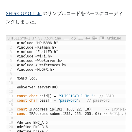
SHISEIGYO-1 Jr.
のサンプルコードをベースにコーディ
ングしました。
SHISEIGYO-1_Jr_S3_Ap04.ino
Arduino
1
#include "MPU6886.h"
2
#include <Kalman.h>
3
#include "FastLED.h"
4
#include <WiFi.h>
5
#include <WebServer.h>
6
#include <Preferences.h>
7
#include <M5GFX.h>
8
9
M5GFX
lcd
;
10
11
WebServer
server
(
80
)
;
12
13
const
char
ssid
[
]
=
"SHISEIGYO-1 Jr."
;
// SSID
14
const
char
pass
[
]
=
"password"
;
// password
15
16
const
IPAddress
ip
(
192
,
168
,
22
,
10
)
;
// IPアドレス
17
const
IPAddress
subnet
(
255
,
255
,
255
,
0
)
;
// サブネットマ
18
19
#define ENC_A 5
20
#define ENC_B 6
21
#define brake 7