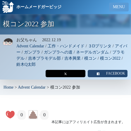
ホームメードガービッジ
MENU
模コン2022 参加
お父ちゃん
2022.12.19
Advent Calendar
/
工作・ハンドメイド
/
３Dプリンタ
/
アイバ
ー
/
ガンプラ
/
ガンプラへの道
/
ネーデルガンダム
/
プラモ
デル
/
吉本プラモデル部
/
吉本興業
/
模コン
/
模コン2022
/
鈴木Q太郎
FACEBOOK
Home
>
Advent Calendar
>
模コン2022 参加
0
0
本記事にはアフィリエイト広告が含まれます。