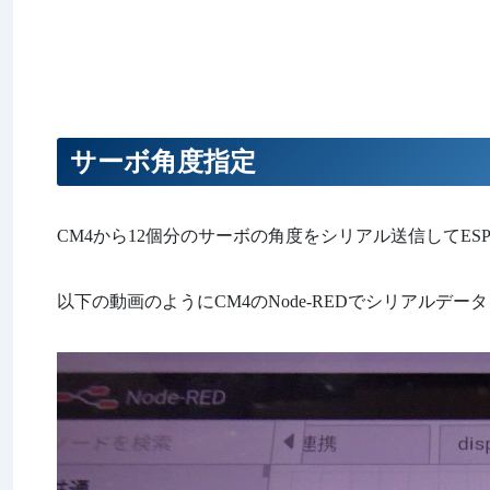
サーボ角度指定
CM4から12個分のサーボの角度をシリアル送信してES
以下の動画のようにCM4のNode-REDでシリアルデー
動
画
プ
レ
ー