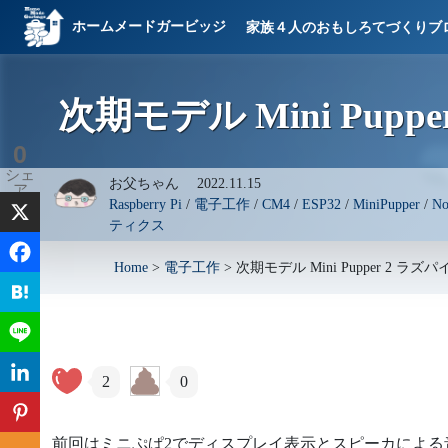
ホームメードガービッジ
家族４人のおもしろてづくりブ
次期モデル Mini Pup
0
シェ
お父ちゃん
2022.11.15
ア
Raspberry Pi
/
電子工作
/
CM4
/
ESP32
/
MiniPupper
/
No
ティクス
Home
>
電子工作
>
次期モデル Mini Pupper 2 
2
0
前回はミニぷぱ2でディスプレイ表示とスピーカによる