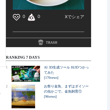
TRASH
RANKING 7 DAYS
1
AI 3D生成ツール Hi3Dつかっ
てみた
[176vews]
2
お祭り金魚、まずはダイソー
の虫かごで。金魚飼育①
し
[96vews]