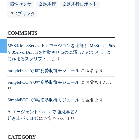
慣性センサ
２足歩行
２足歩行ロボット
３Dプリンタ
COMMENTS
M5StickC 8Servos Hat でラジコンを堪能
M5StickCPlus
に
で8ServoHAT1.1を作動させるのに沼ったのでメモ | ま
にゅまるスクリプト。
より
SimpleFOC で3軸姿勢制御モジュール
匿名
に
より
SimpleFOC で3軸姿勢制御モジュール
お父ちゃん
に
よ
り
SimpleFOC で3軸姿勢制御モジュール
匿名
に
より
AIエージェント Codex で 強化学習2
起き上がりロボ
お父ちゃん
に
より
CATEGORY