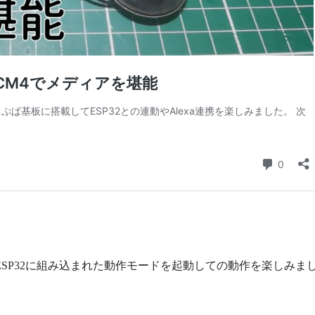
 (CM4) からESP32に組み込まれた動作モードを起動しての動作を楽しみま