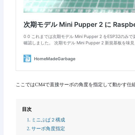
ここではCM4で直接サーボの角度を指定して動かす仕
目次
ミニぷぱ２構成
サーボ角度指定