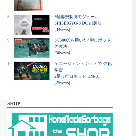
8
3軸姿勢制御モジュール
SHISEIGYO-3 DC の製法
[34vews]
9
SCS0009を用いた4脚ロボット
の製法
[30vews]
10
AIエージェント Codex で 強化
学習
2足歩行ロボット HM-01
[25vews]
SHOP