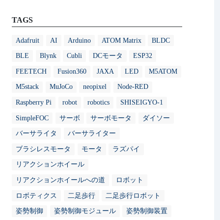
TAGS
Adafruit
AI
Arduino
ATOM Matrix
BLDC
BLE
Blynk
Cubli
DCモータ
ESP32
FEETECH
Fusion360
JAXA
LED
M5ATOM
M5stack
MuJoCo
neopixel
Node-RED
Raspberry Pi
robot
robotics
SHISEIGYO-1
SimpleFOC
サーボ
サーボモータ
ダイソー
バーサライタ
バーサライター
ブラシレスモータ
モータ
ラズパイ
リアクションホイール
リアクションホイールへの道
ロボット
ロボティクス
二足歩行
二足歩行ロボット
姿勢制御
姿勢制御モジュール
姿勢制御装置