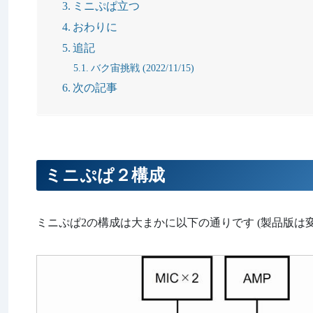
ミニぷぱ立つ
おわりに
追記
バク宙挑戦 (2022/11/15)
次の記事
ミニぷぱ２構成
ミニぷぱ2の構成は大まかに以下の通りです (製品版は