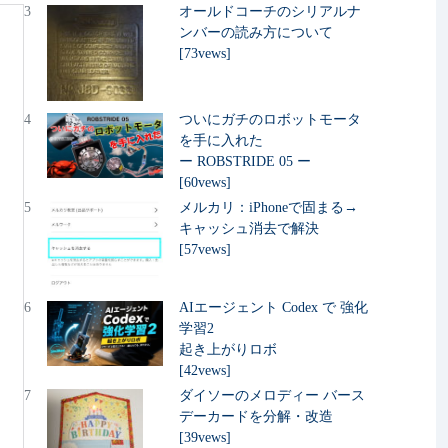
3
オールドコーチのシリアルナ
ンバーの読み方について
[73vews]
4
ついにガチのロボットモータ
を手に入れた
ー ROBSTRIDE 05 ー
[60vews]
5
メルカリ：iPhoneで固まる→
キャッシュ消去で解決
[57vews]
6
AIエージェント Codex で 強化
学習2
起き上がりロボ
[42vews]
7
ダイソーのメロディー バース
デーカードを分解・改造
[39vews]