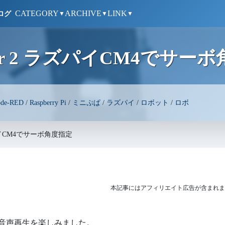
CATEGORY
ARCHIVE
LINK
ログ
▼
▼
▼
per 2 ラズパイCM4でサー
de-RED
/
Raspberry Pi
/
ミニぷぱ
/
ラズパイ
/
ロボット
/
ロボ
ラズパイCM4でサーボ角度指定
本記事にはアフィリエイト広告が含まれま
音声再生を楽しみました。