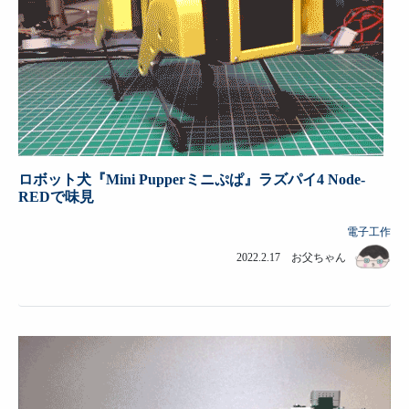
ロボット犬『Mini Pupperミニぷぱ』ラズパイ4 Node-
REDで味見
電子工作
2022.2.17 お父ちゃん