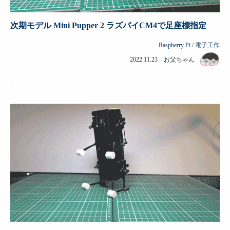
次期モデル Mini Pupper 2 ラズパイCM4で足座標指定
Raspberry Pi
/
電子工作
2022.11.23 お父ちゃん