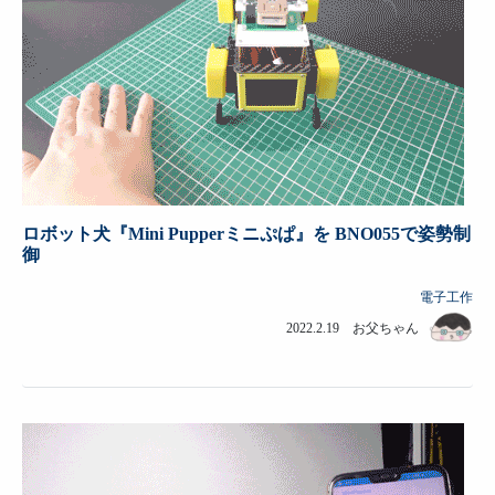
ロボット犬『Mini Pupperミニぷぱ』を BNO055で姿勢制
御
電子工作
2022.2.19 お父ちゃん