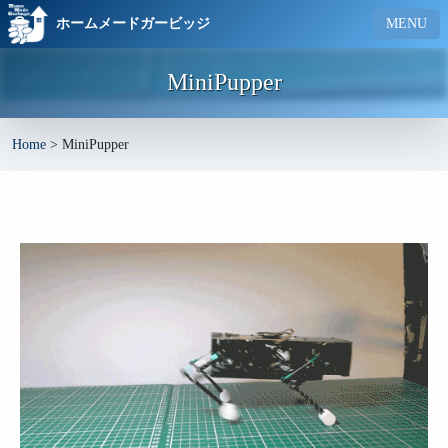
ホームメードガービッジ
MENU
MiniPupper
Home
>
MiniPupper