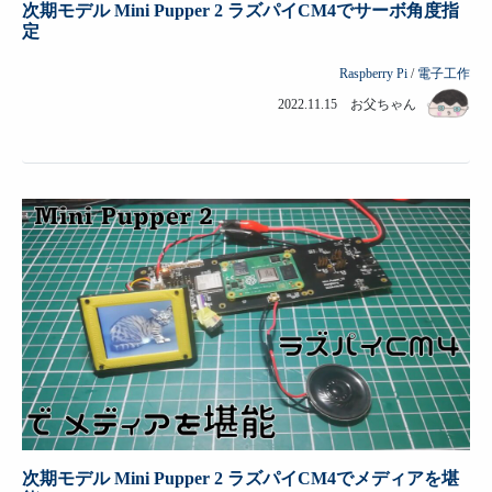
次期モデル Mini Pupper 2 ラズパイCM4でサーボ角度指
定
Raspberry Pi
/
電子工作
2022.11.15 お父ちゃん
次期モデル Mini Pupper 2 ラズパイCM4でメディアを堪