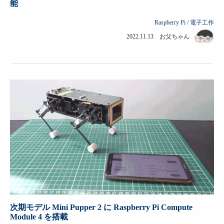
能
Raspberry Pi
/
電子工作
2022.11.13 お父ちゃん
次期モデル Mini Pupper 2 に Raspberry Pi Compute
Module 4 を搭載