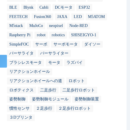
BLE
Blynk
Cubli
DCモータ
ESP32
FEETECH
Fusion360
JAXA
LED
M5ATOM
M5stack
MuJoCo
neopixel
Node-RED
Raspberry Pi
robot
robotics
SHISEIGYO-1
SimpleFOC
サーボ
サーボモータ
ダイソー
バーサライタ
バーサライター
ブラシレスモータ
モータ
ラズパイ
リアクションホイール
リアクションホイールへの道
ロボット
ロボティクス
二足歩行
二足歩行ロボット
姿勢制御
姿勢制御モジュール
姿勢制御装置
慣性センサ
２足歩行
２足歩行ロボット
３Dプリンタ