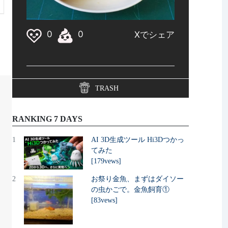
TRASH
RANKING 7 DAYS
1
AI 3D生成ツール Hi3Dつかっ
てみた
[179vews]
2
お祭り金魚、まずはダイソー
の虫かごで。金魚飼育①
[83vews]