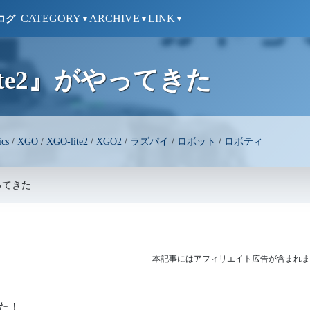
CATEGORY
ARCHIVE
LINK
ログ
▼
▼
▼
ite2』がやってきた
ics
/
XGO
/
XGO-lite2
/
XGO2
/
ラズパイ
/
ロボット
/
ロボティ
やってきた
本記事にはアフィリエイト広告が含まれま
した！