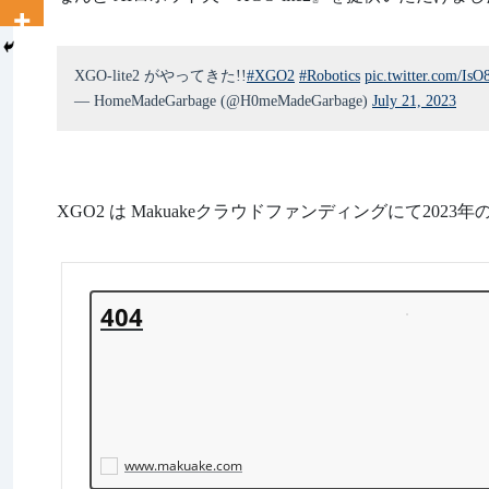
XGO-lite2 がやってきた!!
#XGO2
#Robotics
pic.twitter.com/IsO
— HomeMadeGarbage (@H0meMadeGarbage)
July 21, 2023
XGO2 は Makuakeクラウドファンディングにて202
404
www.makuake.com