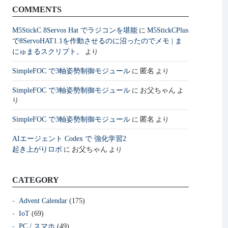
COMMENTS
M5StickC 8Servos Hat でラジコンを堪能
M5StickCPlus
に
で8ServoHAT1.1を作動させるのに沼ったのでメモ | ま
にゅまるスクリプト。
より
SimpleFOC で3軸姿勢制御モジュール
匿名
に
より
SimpleFOC で3軸姿勢制御モジュール
お父ちゃん
に
よ
り
SimpleFOC で3軸姿勢制御モジュール
匿名
に
より
AIエージェント Codex で 強化学習2
起き上がりロボ
お父ちゃん
に
より
CATEGORY
Advent Calendar
(175)
IoT
(69)
PC / スマホ
(49)