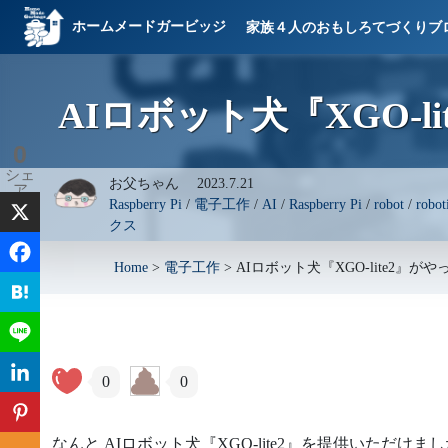
ホームメードガービッジ
家族４人のおもしろてづくりブ
AIロボット犬『XGO-l
0
シェ
お父ちゃん
2023.7.21
ア
Raspberry Pi
/
電子工作
/
AI
/
Raspberry Pi
/
robot
/
robot
クス
Home
>
電子工作
>
AIロボット犬『XGO-lite2』が
0
0
なんと AIロボット犬『XGO-lite2』を提供いただけま