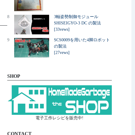
8
3軸姿勢制御モジュール
SHISEIGYO-3 DC の製法
[33vews]
9
SCS0009を用いた4脚ロボット
の製法
[27vews]
SHOP
電子工作レシピを販売中!
CONTACT