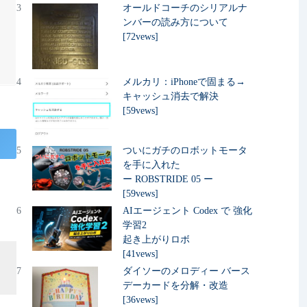
3
オールドコーチのシリアルナ
ンバーの読み方について
[72vews]
4
メルカリ：iPhoneで固まる→
キャッシュ消去で解決
[59vews]
5
ついにガチのロボットモータ
を手に入れた
ー ROBSTRIDE 05 ー
[59vews]
6
AIエージェント Codex で 強化
学習2
起き上がりロボ
[41vews]
7
ダイソーのメロディー バース
デーカードを分解・改造
[36vews]