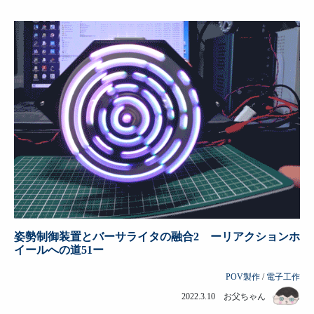
姿勢制御装置とバーサライタの融合2 ーリアクションホ
イールへの道51ー
POV製作
/
電子工作
2022.3.10 お父ちゃん