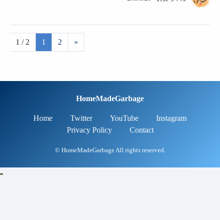
1 / 2
1
2
»
HomeMadeGarbage
Home
Twitter
YouTube
Instagram
Privacy Policy
Contact
© HomeMadeGarbage All rights reserved.