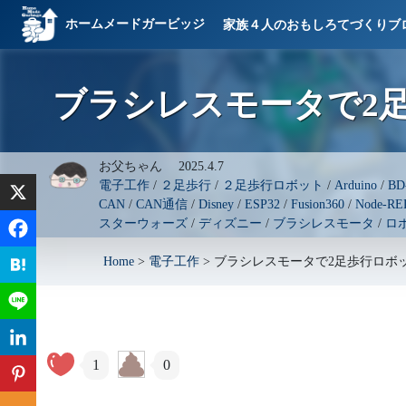
ホームメードガービッジ
家族４人のおもしろてづくりブ
ブラシレスモータで2足歩
お父ちゃん
2025.4.7
電子工作
/
２足歩行
/
２足歩行ロボット
/
Arduino
/
BD
CAN
/
CAN通信
/
Disney
/
ESP32
/
Fusion360
/
Node-RE
スターウォーズ
/
ディズニー
/
ブラシレスモータ
/
ロ
Home
>
電子工作
>
ブラシレスモータで2足歩行ロボット
1
0