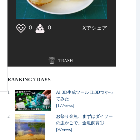
TRASH
RANKING 7 DAYS
1
AI 3D生成ツール Hi3Dつかっ
てみた
[177vews]
2
お祭り金魚、まずはダイソー
の虫かごで。金魚飼育①
[97vews]