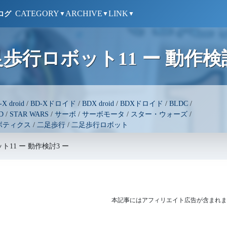
CATEGORY
ARCHIVE
LINK
ログ
▼
▼
▼
行ロボット11 ー 動作検討
-X droid
/
BD-Xドロイド
/
BDX droid
/
BDXドロイド
/
BLDC
/
D
/
STAR WARS
/
サーボ
/
サーボモータ
/
スター・ウォーズ
/
ボティクス
/
二足歩行
/
二足歩行ロボット
11 ー 動作検討3 ー
本記事にはアフィリエイト広告が含まれま