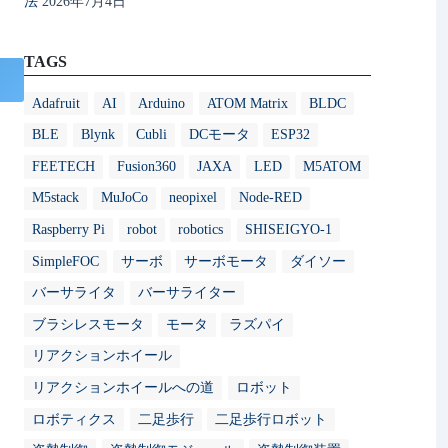
法
2026年7月4日
TAGS
Adafruit
AI
Arduino
ATOM Matrix
BLDC
BLE
Blynk
Cubli
DCモータ
ESP32
FEETECH
Fusion360
JAXA
LED
M5ATOM
M5stack
MuJoCo
neopixel
Node-RED
Raspberry Pi
robot
robotics
SHISEIGYO-1
SimpleFOC
サーボ
サーボモータ
ダイソー
バーサライタ
バーサライター
ブラシレスモータ
モータ
ラズパイ
リアクションホイール
リアクションホイールへの道
ロボット
ロボティクス
二足歩行
二足歩行ロボット