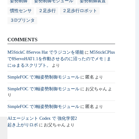
姿勢制御
姿勢制御モジュール
姿勢制御装置
慣性センサ
２足歩行
２足歩行ロボット
３Dプリンタ
COMMENTS
M5StickC 8Servos Hat でラジコンを堪能
M5StickCPlus
に
で8ServoHAT1.1を作動させるのに沼ったのでメモ | ま
にゅまるスクリプト。
より
SimpleFOC で3軸姿勢制御モジュール
匿名
に
より
SimpleFOC で3軸姿勢制御モジュール
お父ちゃん
に
よ
り
SimpleFOC で3軸姿勢制御モジュール
匿名
に
より
AIエージェント Codex で 強化学習2
起き上がりロボ
お父ちゃん
に
より