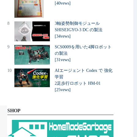
[40vews]
8
3軸姿勢制御モジュール
SHISEIGYO-3 DC の製法
[34vews]
9
SCS0009を用いた4脚ロボット
の製法
[31vews]
10
AIエージェント Codex で 強化
学習
2足歩行ロボット HM-01
[25vews]
SHOP