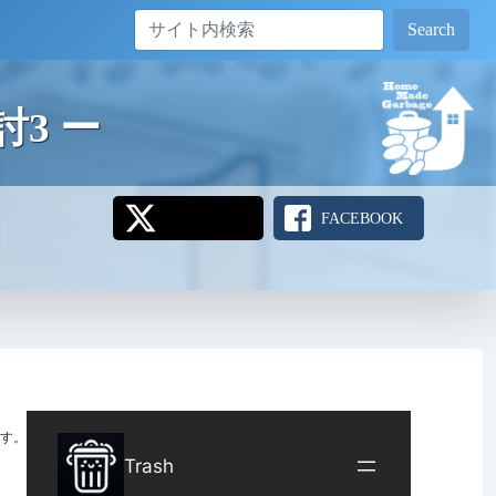
Search
3 ー
FACEBOOK
す。