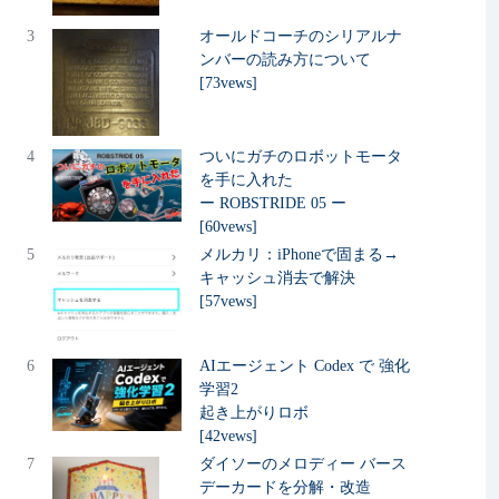
3
オールドコーチのシリアルナ
ンバーの読み方について
[73vews]
4
ついにガチのロボットモータ
を手に入れた
ー ROBSTRIDE 05 ー
[60vews]
5
メルカリ：iPhoneで固まる→
キャッシュ消去で解決
[57vews]
6
AIエージェント Codex で 強化
学習2
起き上がりロボ
[42vews]
7
ダイソーのメロディー バース
デーカードを分解・改造