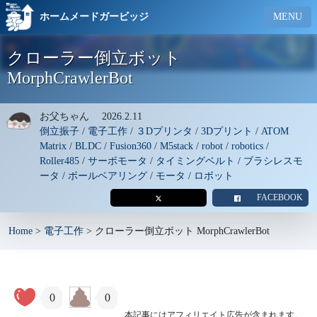
ホームメードガービッジ
MENU
クローラー倒立ボット
MorphCrawlerBot
お父ちゃん
2026.2.11
倒立振子
/
電子工作
/
３Dプリンタ
/
3Dプリント
/
ATOM
Matrix
/
BLDC
/
Fusion360
/
M5stack
/
robot
/
robotics
/
Roller485
/
サーボモータ
/
タイミングベルト
/
ブラシレスモ
ータ
/
ボールベアリング
/
モータ
/
ロボット
FACEBOOK
Home
>
電子工作
>
クローラー倒立ボット MorphCrawlerBot
0
0
本記事にはアフィリエイト広告が含まれます。