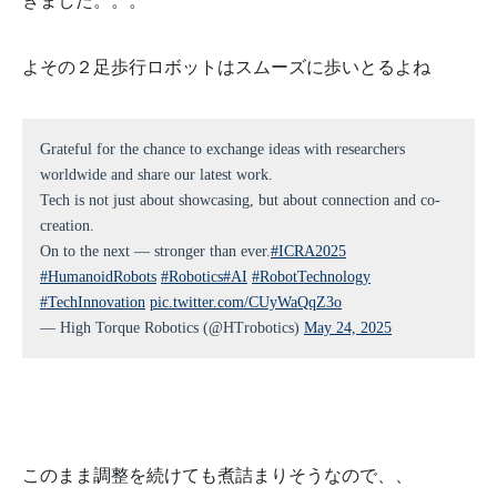
きました。。。
よその２足歩行ロボットはスムーズに歩いとるよね
Grateful for the chance to exchange ideas with researchers
worldwide and share our latest work.
Tech is not just about showcasing, but about connection and co-
creation.
On to the next — stronger than ever.
#ICRA2025
#HumanoidRobots
#Robotics
#AI
#RobotTechnology
#TechInnovation
pic.twitter.com/CUyWaQqZ3o
— High Torque Robotics (@HTrobotics)
May 24, 2025
このまま調整を続けても煮詰まりそうなので、、