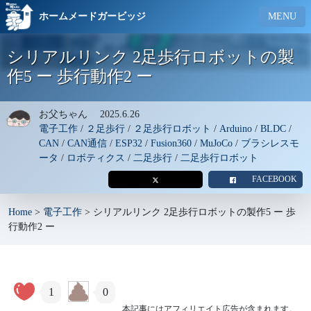
ホームメードガービッジ
MENU
シリアルリンク 2足歩行ロボットの製
作5 ー 歩行動作2 ー
お父ちゃん
2025.6.26
電子工作
/
２足歩行
/
２足歩行ロボット
/
Arduino
/
BLDC
/
CAN
/
CAN通信
/
ESP32
/
Fusion360
/
MuJoCo
/
ブラシレスモ
ータ
/
ロボティクス
/
二足歩行
/
二足歩行ロボット
FACEBOOK
Home
>
電子工作
>
シリアルリンク 2足歩行ロボットの製作5 ー 歩
行動作2 ー
1
0
本記事にはアフィリエイト広告が含まれます。