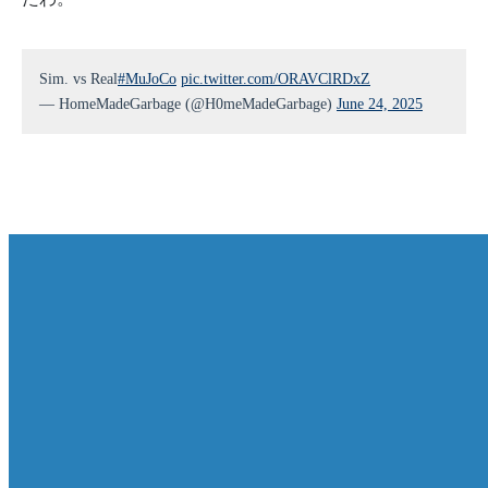
Sim. vs Real
#MuJoCo
pic.twitter.com/ORAVClRDxZ
— HomeMadeGarbage (@H0meMadeGarbage)
June 24, 2025