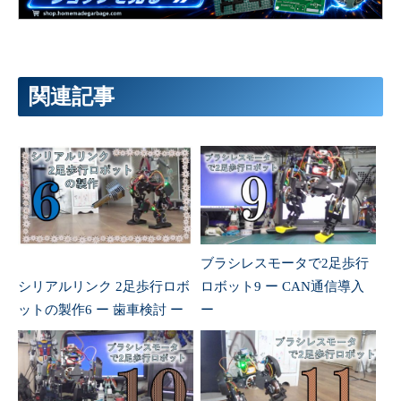
関連記事
ブラシレスモータで2足歩行
シリアルリンク 2足歩行ロボ
ロボット9 ー CAN通信導入
ットの製作6 ー 歯車検討 ー
ー