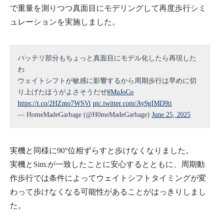
で重量を測りつつ真面目にモデリングして再度歩行シミ
ュレーションを実施しました。
バッテリ部分もちょっと真面目にモデル化したら再現した
わ
ウェイトシフトが敏感に影響するから周期歩行は早めに切
り上げたほうがよさそうだぜ
#MuJoCo
https://t.co/2HZmo7WSVi
pic.twitter.com/Ay9gIMD9ti
— HomeMadeGarbage (@H0meMadeGarbage)
June 25, 2025
実機と同様に90°位相ずらすと歩けなくなりました。
実機とSim.が一致したことに安心するとともに、周期動
作歩行では条件によってウェイトシフトタイミングが変
わって歩けなくなる可能性があることがはっきりしまし
た。