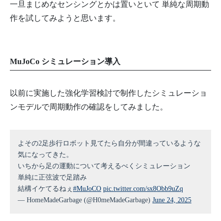
一旦まじめなセンシングとかは置いといて 単純な周期動
作を試してみようと思います。
MuJoCo シミュレーション導入
以前に実施した強化学習検討で制作したシミュレーショ
ンモデルで周期動作の確認をしてみました。
よその2足歩行ロボット見てたら自分が間違っているような
気になってきた。
いちから足の運動について考えるべくシミュレーション
単純に正弦波で足踏み
結構イケてるねぇ
#MuJoCO
pic.twitter.com/sx8Obb9uZq
— HomeMadeGarbage (@H0meMadeGarbage)
June 24, 2025