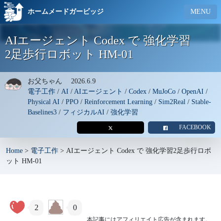
ホームメードガービッジ
MENU
AIエージェント Codex で 強化学習
2足歩行ロボット HM-01
お父ちゃん
2026.6.9
電子工作
/
AI
/
AIエージェント
/
Codex
/
MuJoCo
/
OpenAI
/
Physical AI
/
PPO
/
Reinforcement Learning
/
Sim2Real
/
Stable-
Baselines3
/
フィジカルAI
/
強化学習
FACEBOOK
Home
>
電子工作
>
AIエージェント Codex で 強化学習2足歩行ロボ
ット HM-01
2
0
本記事にはアフィリエイト広告が含まれます。