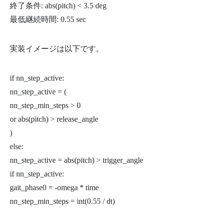
終了条件: abs(pitch) < 3.5 deg
最低継続時間: 0.55 sec
実装イメージは以下です。
if nn_step_active:
nn_step_active = (
nn_step_min_steps > 0
or abs(pitch) > release_angle
)
else:
nn_step_active = abs(pitch) > trigger_angle
if nn_step_active:
gait_phase0 = -omega * time
nn_step_min_steps = int(0.55 / dt)