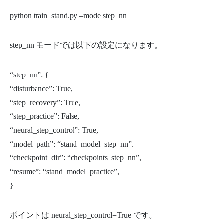
python train_stand.py –mode step_nn
step_nn モードでは以下の設定になります。
“step_nn”: {
“disturbance”: True,
“step_recovery”: True,
“step_practice”: False,
“neural_step_control”: True,
“model_path”: “stand_model_step_nn”,
“checkpoint_dir”: “checkpoints_step_nn”,
“resume”: “stand_model_practice”,
}
ポイントは neural_step_control=True です。