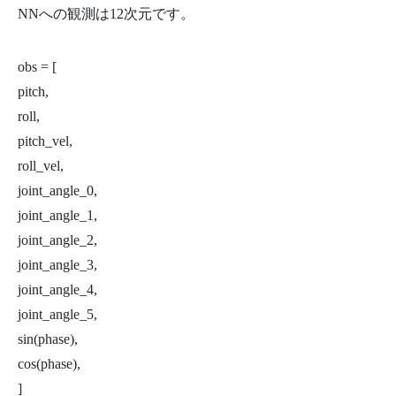
NNへの観測は12次元です。
obs = [
pitch,
roll,
pitch_vel,
roll_vel,
joint_angle_0,
joint_angle_1,
joint_angle_2,
joint_angle_3,
joint_angle_4,
joint_angle_5,
sin(phase),
cos(phase),
]