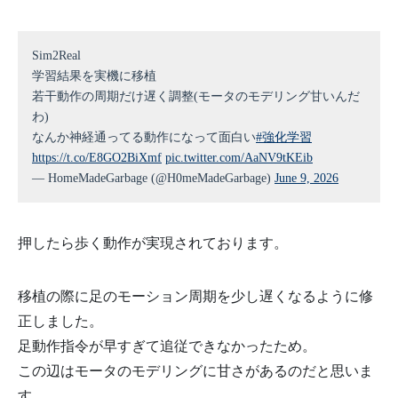
Sim2Real
学習結果を実機に移植
若干動作の周期だけ遅く調整(モータのモデリング甘いんだ
わ)
なんか神経通ってる動作になって面白い
#強化学習
https://t.co/E8GO2BiXmf
pic.twitter.com/AaNV9tKEib
— HomeMadeGarbage (@H0meMadeGarbage)
June 9, 2026
押したら歩く動作が実現されております。
移植の際に足のモーション周期を少し遅くなるように修
正しました。
足動作指令が早すぎて追従できなかったため。
この辺はモータのモデリングに甘さがあるのだと思いま
す。