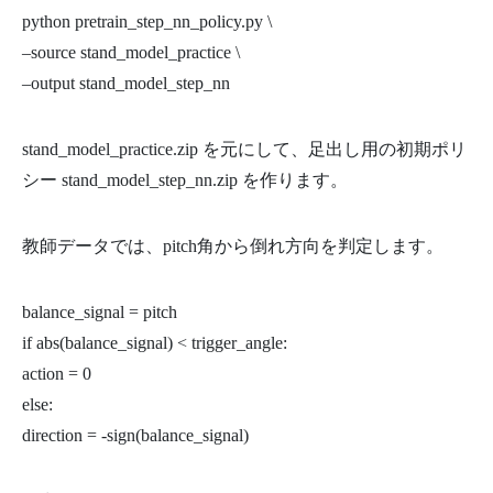
python pretrain_step_nn_policy.py \
–source stand_model_practice \
–output stand_model_step_nn
stand_model_practice.zip を元にして、足出し用の初期ポリ
シー stand_model_step_nn.zip を作ります。
教師データでは、pitch角から倒れ方向を判定します。
balance_signal = pitch
if abs(balance_signal) < trigger_angle:
action = 0
else:
direction = -sign(balance_signal)