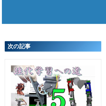
121
<
/
body
>
122
<
/
body
>
123
<
/
body
>
124
125
126
<
body 
name
=
"hipR"
pos
=
"0 0 0"
>
127
<
joint 
name
=
"hipR_joint"
type
=
"hinge"
axis
=
"0 1
128
<
inertial 
pos
=
"-0.046498 0.015877 0.230476"
mas
129
<
geom 
type
=
"mesh"
mesh
=
"hipR_mesh"
/
>
130
131
132
<
body 
name
=
"legR2"
pos
=
"0 0 0"
>
133
<
joint 
name
=
"hipR2_joint"
type
=
"hinge"
axis
=
"
次の記事
134
<
inertial 
pos
=
"-0.079398 -0.009142 0.178512"
135
<
geom 
type
=
"mesh"
mesh
=
"legR2_mesh"
/
>
136
137
<
body 
name
=
"motorR3"
pos
=
"0 0 0"
>
138
<
inertial 
pos
=
"-0.072634 0.000006 0.191999"
139
<
geom 
type
=
"mesh"
mesh
=
"motorR3_mesh"
rgba
=
140
141
<
body 
name
=
"wheelR3"
pos
=
"0 0 0"
>
142
<
joint 
name
=
"wheelR3_joint"
type
=
"hinge"
143
<
inertial 
pos
=
"-0.066722 0.000006 0.19199
144
<
geom 
type
=
"mesh"
mesh
=
"wheelR3_mesh"
rgb
145
<
/
body
>
146
<
/
body
>
147
148
149
<
body 
name
=
"legR1"
pos
=
"0 0 0"
>
150
<
joint 
name
=
"legR2_joint"
type
=
"hinge"
axis