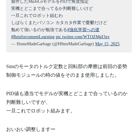
製作したMuJoCoモデルをPIDで角度指定
実機とどこまで合ってるか判断難しいけど
一旦これでロボット組むわ
しばらくまたパソコン カタカタ作業で憂鬱だけど
勉めて強いるのが勉強である
#強化学習への道
#ReinforcementLearning
pic.twitter.com/WTOZMgI3xv
— HomeMadeGarbage (@H0meMadeGarbage)
May 15, 2025
Simのモータのトルク定数と回転部の摩擦は前回の姿勢
制御モジュールの時の値をそのまま使用しました。
PID値も適当でモデルが実機とどこまで合っているのか
判断難しいですが、
一旦これでロボット組みます。
おいおい調整しますー