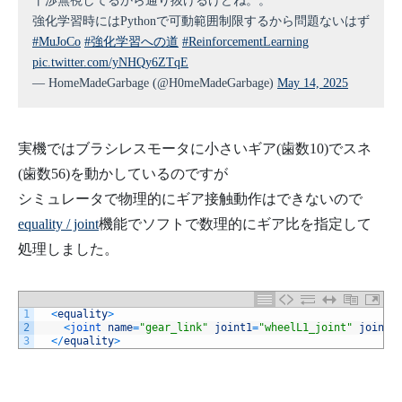
干渉無視してるから通り抜けるけどね。。
強化学習時にはPythonで可動範囲制限するから問題ないはず
#MuJoCo
#強化学習への道
#ReinforcementLearning
pic.twitter.com/yNHQy6ZTqE
— HomeMadeGarbage (@H0meMadeGarbage)
May 14, 2025
実機ではブラシレスモータに小さいギア(歯数10)でスネ
(歯数56)を動かしているのですが
シミュレータで物理的にギア接触動作はできないので
equality / joint
機能でソフトで数理的にギア比を指定して
処理しました。
1
<
equality
>
2
<
joint 
name
=
"gear_link"
joint1
=
"wheelL1_joint"
joint2
3
<
/
equality
>