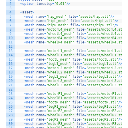
2
<
option 
timestep
=
"0.01"
/
>
3
4
<
asset
>
5
<
mesh 
name
=
"hip_mesh"
file
=
"assets/hip.stl"
/
>
6
<
mesh 
name
=
"hipL_mesh"
file
=
"assets/hipL.stl"
/
>
7
<
mesh 
name
=
"hipR_mesh"
file
=
"assets/hipR.stl"
/
>
8
<
mesh 
name
=
"motorL4_mesh"
file
=
"assets/motorL4.stl"
9
<
mesh 
name
=
"wheelL4_mesh"
file
=
"assets/wheelL4.stl"
10
<
mesh 
name
=
"motorR4_mesh"
file
=
"assets/motorR4.stl"
11
<
mesh 
name
=
"wheelR4_mesh"
file
=
"assets/wheelR4.stl"
12
13
<
mesh 
name
=
"motorL1_mesh"
file
=
"assets/motorL1.stl"
14
<
mesh 
name
=
"wheelL1_mesh"
file
=
"assets/wheelL1.stl"
15
<
mesh 
name
=
"footL_mesh"
file
=
"assets/footL.stl"
/
>
16
<
mesh 
name
=
"legL1_mesh"
file
=
"assets/legL1.stl"
/
>
17
<
mesh 
name
=
"motorL2_mesh"
file
=
"assets/motorL2.stl"
18
<
mesh 
name
=
"wheelL2_mesh"
file
=
"assets/wheelL2.stl"
19
<
mesh 
name
=
"legL2_mesh"
file
=
"assets/legL2.stl"
/
>
20
<
mesh 
name
=
"motorL3_mesh"
file
=
"assets/motorL3.stl"
21
<
mesh 
name
=
"wheelL3_mesh"
file
=
"assets/wheelL3.stl"
22
23
<
mesh 
name
=
"motorR1_mesh"
file
=
"assets/motorR1.stl"
24
<
mesh 
name
=
"wheelR1_mesh"
file
=
"assets/wheelR1.stl"
25
<
mesh 
name
=
"footR_mesh"
file
=
"assets/footR.stl"
/
>
26
<
mesh 
name
=
"legR1_mesh"
file
=
"assets/legR1.stl"
/
>
27
<
mesh 
name
=
"motorR2_mesh"
file
=
"assets/motorR2.stl"
28
<
mesh 
name
=
"wheelR2_mesh"
file
=
"assets/wheelR2.stl"
29
<
mesh 
name
=
"legR2_mesh"
file
=
"assets/legR2.stl"
/
>
30
<
mesh 
name
=
"motorR3_mesh"
file
=
"assets/motorR3.stl"