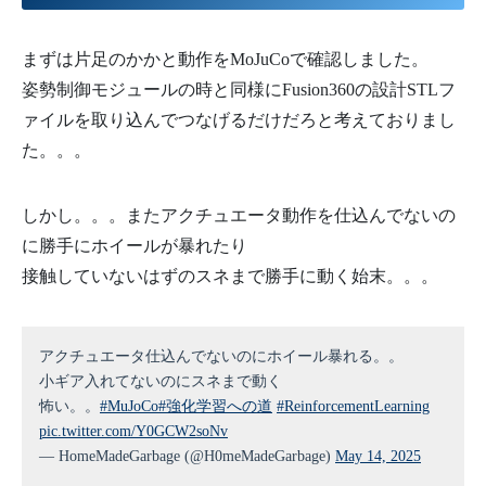
まずは片足のかかと動作をMoJuCoで確認しました。
姿勢制御モジュールの時と同様にFusion360の設計STLフ
ァイルを取り込んでつなげるだけだろと考えておりまし
た。。。
しかし。。。またアクチュエータ動作を仕込んでないの
に勝手にホイールが暴れたり
接触していないはずのスネまで勝手に動く始末。。。
アクチュエータ仕込んでないのにホイール暴れる。。
小ギア入れてないのにスネまで動く
怖い。。
#MuJoCo
#強化学習への道
#ReinforcementLearning
pic.twitter.com/Y0GCW2soNv
— HomeMadeGarbage (@H0meMadeGarbage)
May 14, 2025