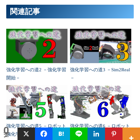
211
<
motor 
name
=
"wheel_actL4"
joint
=
"wheelL4_joint"
ctr
212
関連記事
213
<
motor 
name
=
"wheel_actR1"
joint
=
"wheelR1_joint"
ctr
214
<
motor 
name
=
"wheel_actR2"
joint
=
"wheelR2_joint"
ctr
215
<
motor 
name
=
"wheel_actR3"
joint
=
"wheelR3_joint"
ctr
216
<
motor 
name
=
"wheel_actR4"
joint
=
"wheelR4_joint"
ctr
217
<
/
actuator
>
218
219
<
equality
>
220
<
joint 
name
=
"gear_linkL1"
joint1
=
"wheelL1_joint"
jo
221
<
joint 
name
=
"gear_linkL2"
joint1
=
"wheelL2_joint"
jo
222
<
joint 
name
=
"gear_linkL3"
joint1
=
"wheelL3_joint"
jo
223
<
joint 
name
=
"gear_linkL4"
joint1
=
"wheelL4_joint"
jo
224
強化学習への道2 －強化学習
強化学習への道3 －Sim2Real
225
<
joint 
name
=
"gear_linkR1"
joint1
=
"wheelR1_joint"
jo
226
<
joint 
name
=
"gear_linkR2"
joint1
=
"wheelR2_joint"
jo
開始－
－
227
<
joint 
name
=
"gear_linkR3"
joint1
=
"wheelR3_joint"
jo
228
<
joint 
name
=
"gear_linkR4"
joint1
=
"wheelR4_joint"
jo
229
<
/
equality
>
230
231
232
<
/
mujoco
>
強化学習への道5 －ロボット
強化学習への道6 －ロボット
0
シェア
強化学習1－
強化学習2－