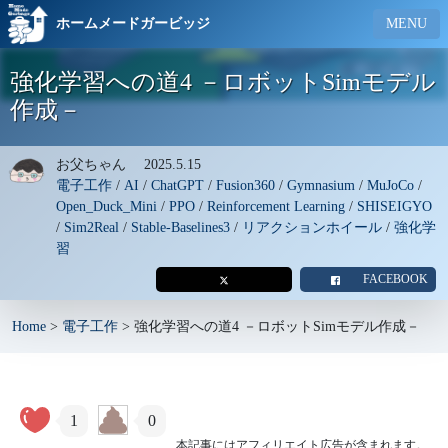
ホームメードガービッジ
MENU
強化学習への道4 －ロボットSimモデル
作成－
お父ちゃん
2025.5.15
電子工作
/
AI
/
ChatGPT
/
Fusion360
/
Gymnasium
/
MuJoCo
/
Open_Duck_Mini
/
PPO
/
Reinforcement Learning
/
SHISEIGYO
/
Sim2Real
/
Stable-Baselines3
/
リアクションホイール
/
強化学
習
FACEBOOK
Home
>
電子工作
>
強化学習への道4 －ロボットSimモデル作成－
1
0
本記事にはアフィリエイト広告が含まれます。