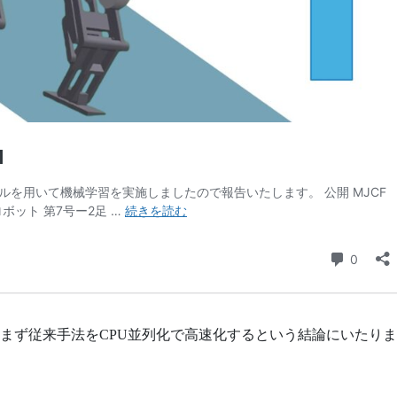
ら、ひとまず従来手法をCPU並列化で高速化するという結論にいたり