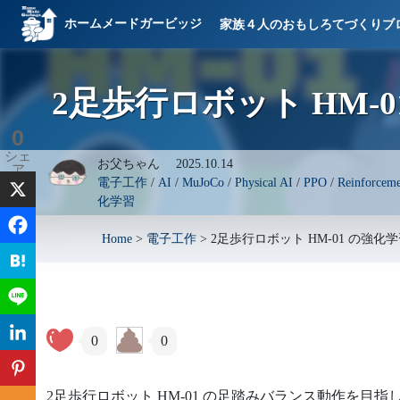
ホームメードガービッジ
家族４人のおもしろてづくりブ
2足歩行ロボット HM-0
0
シェ
お父ちゃん
2025.10.14
ア
電子工作
/
AI
/
MuJoCo
/
Physical AI
/
PPO
/
Reinforceme
化学習
Home
>
電子工作
>
2足歩行ロボット HM-01 の強化学
0
0
2足歩行ロボット HM-01 の足踏みバランス動作を目