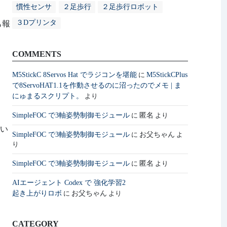
慣性センサ
２足歩行
２足歩行ロボット
３Dプリンタ
も報
COMMENTS
M5StickC 8Servos Hat でラジコンを堪能
M5StickCPlus
に
で8ServoHAT1.1を作動させるのに沼ったのでメモ | ま
にゅまるスクリプト。
より
SimpleFOC で3軸姿勢制御モジュール
匿名
に
より
い
SimpleFOC で3軸姿勢制御モジュール
お父ちゃん
に
よ
り
SimpleFOC で3軸姿勢制御モジュール
匿名
に
より
AIエージェント Codex で 強化学習2
起き上がりロボ
お父ちゃん
に
より
CATEGORY