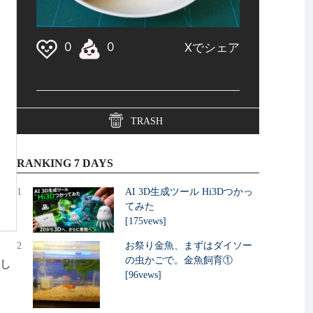
TRASH
RANKING 7 DAYS
1
AI 3D生成ツール Hi3Dつかっ
てみた
[175vews]
2
お祭り金魚、まずはダイソー
の虫かごで。金魚飼育①
まし
[96vews]