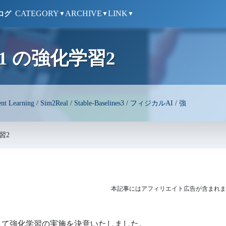
CATEGORY
ARCHIVE
LINK
ログ
▼
▼
▼
1 の強化学習2
nt Learning
/
Sim2Real
/
Stable-Baselines3
/
フィジカルAI
/
強
習2
本記事にはアフィリエイト広告が含まれま
指して強化学習の実施を決意いたしました。