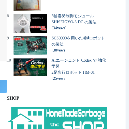
8
3軸姿勢制御モジュール
SHISEIGYO-3 DC の製法
[34vews]
9
SCS0009を用いた4脚ロボット
の製法
[30vews]
10
AIエージェント Codex で 強化
学習
2足歩行ロボット HM-01
[25vews]
SHOP