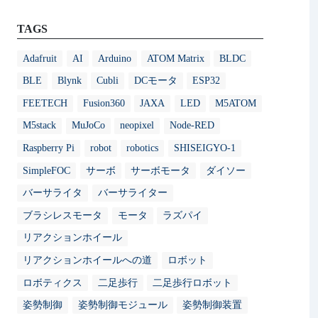
TAGS
Adafruit
AI
Arduino
ATOM Matrix
BLDC
BLE
Blynk
Cubli
DCモータ
ESP32
FEETECH
Fusion360
JAXA
LED
M5ATOM
M5stack
MuJoCo
neopixel
Node-RED
Raspberry Pi
robot
robotics
SHISEIGYO-1
SimpleFOC
サーボ
サーボモータ
ダイソー
バーサライタ
バーサライター
ブラシレスモータ
モータ
ラズパイ
リアクションホイール
リアクションホイールへの道
ロボット
ロボティクス
二足歩行
二足歩行ロボット
姿勢制御
姿勢制御モジュール
姿勢制御装置