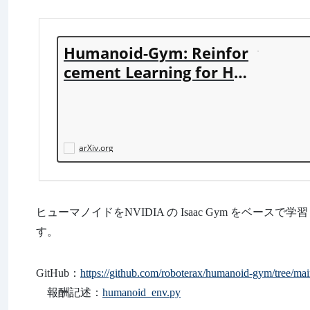
Humanoid-Gym: Reinfor
cement Learning for Hu
manoid Robot with Zero
-Shot Sim2Real Transfer
arXiv.org
ヒューマノイドをNVIDIA の Isaac Gym をベースで学習し
す。
GitHub：
https://github.com/roboterax/humanoid-gym/tree/ma
報酬記述：
humanoid_env.py