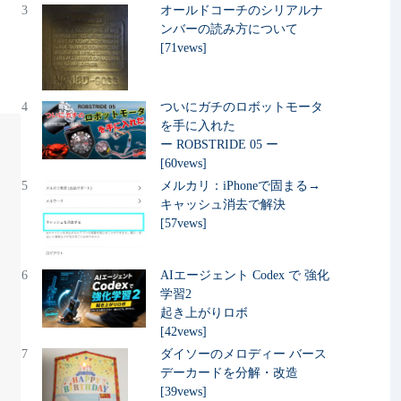
3
オールドコーチのシリアルナ
ンバーの読み方について
[71vews]
4
ついにガチのロボットモータ
を手に入れた
ー ROBSTRIDE 05 ー
[60vews]
5
メルカリ：iPhoneで固まる→
キャッシュ消去で解決
[57vews]
6
AIエージェント Codex で 強化
学習2
起き上がりロボ
[42vews]
7
ダイソーのメロディー バース
デーカードを分解・改造
[39vews]