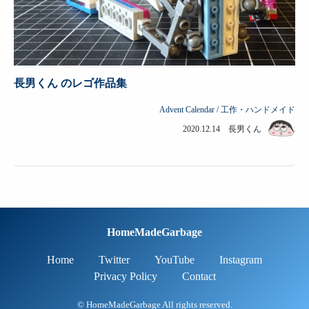
長男くん のレゴ作品集
Advent Calendar
/
工作・ハンドメイド
2020.12.14 長男くん
HomeMadeGarbage
Home
Twitter
YouTube
Instagram
Privacy Policy
Contact
© HomeMadeGarbage All rights reserved.