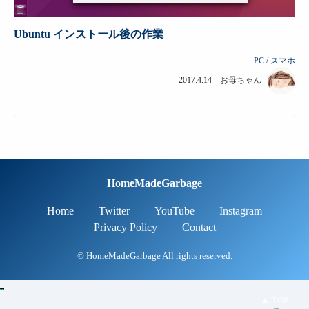
Ubuntu インストール後の作業
PC / スマホ
2017.4.14 お母ちゃん
HomeMadeGarbage
Home
Twitter
YouTube
Instagram
Privacy Policy
Contact
© HomeMadeGarbage All rights reserved.