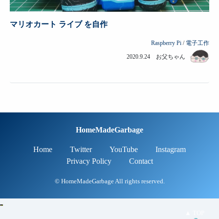
マリオカート ライブ を自作
Raspberry Pi
/
電子工作
2020.9.24 お父ちゃん
HomeMadeGarbage
Home
Twitter
YouTube
Instagram
Privacy Policy
Contact
© HomeMadeGarbage All rights reserved.