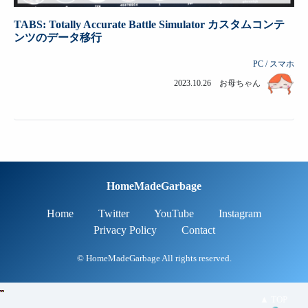
TABS: Totally Accurate Battle Simulator カスタムコンテ
ンツのデータ移行
PC / スマホ
2023.10.26 お母ちゃん
HomeMadeGarbage
Home
Twitter
YouTube
Instagram
Privacy Policy
Contact
© HomeMadeGarbage All rights reserved.