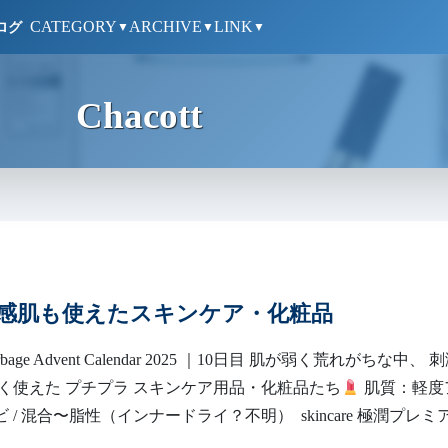
CATEGORY
ARCHIVE
LINK
ログ
▼
▼
▼
Chacott
 敏感肌も使えたスキンケア・化粧品
rbage Advent Calendar 2025 ｜10日目 肌が弱く荒れがちな中、 
く使えた プチプラ スキンケア用品・化粧品たち
肌質：軽度
キビ / 混合〜脂性（インナードライ？不明） skincare 極潤プレミ