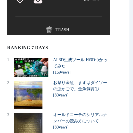
TRASH
RANKING 7 DAYS
1
AI 3D生成ツール Hi3Dつかっ
てみた
[169vews]
2
お祭り金魚、まずはダイソー
の虫かごで。金魚飼育①
[80vews]
3
オールドコーチのシリアルナ
ンバーの読み方について
[80vews]