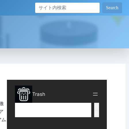
Search
刺激
ア
アム