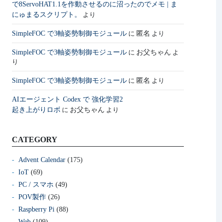
で8ServoHAT1.1を作動させるのに沼ったのでメモ | ま
にゅまるスクリプト。
より
SimpleFOC で3軸姿勢制御モジュール
匿名
に
より
SimpleFOC で3軸姿勢制御モジュール
お父ちゃん
に
よ
り
SimpleFOC で3軸姿勢制御モジュール
匿名
に
より
AIエージェント Codex で 強化学習2
起き上がりロボ
お父ちゃん
に
より
CATEGORY
Advent Calendar
(175)
IoT
(69)
PC / スマホ
(49)
POV製作
(26)
Raspberry Pi
(88)
Web
(109)