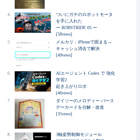
4
ついにガチのロボットモータ
を手に入れた
ー ROBSTRIDE 05 ー
[58vews]
5
メルカリ：iPhoneで固まる→
キャッシュ消去で解決
[49vews]
6
AIエージェント Codex で 強化
学習2
起き上がりロボ
[46vews]
7
ダイソーのメロディー バース
デーカードを分解・改造
[35vews]
8
3軸姿勢制御モジュール