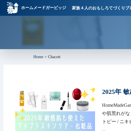
ホームメードガービッジ
家族４人のおもしろてづくりブ
Home
>
Chacott
2025年
HomeMadeGa
や肌荒れがな
トピー / ニ
...