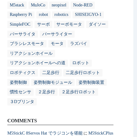
M5stack
MuJoCo
neopixel
Node-RED
Raspberry Pi
robot
robotics
SHISEIGYO-1
SimpleFOC
サーボ
サーボモータ
ダイソー
バーサライタ
バーサライター
ブラシレスモータ
モータ
ラズパイ
リアクションホイール
リアクションホイールへの道
ロボット
ロボティクス
二足歩行
二足歩行ロボット
姿勢制御
姿勢制御モジュール
姿勢制御装置
慣性センサ
２足歩行
２足歩行ロボット
３Dプリンタ
COMMENTS
M5StickC 8Servos Hat でラジコンを堪能
M5StickCPlus
に