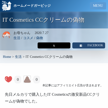
ホームメードガービッジ
MENU
IT Cosmetics CCクリームの偽物
お母ちゃん
2020.7.27
生活
/
コスメ
/
偽物
FACEBOOK
Home
>
生活
>
IT Cosmetics CCクリームの偽物
0
0
本記事にはアフィリエイト広告が含まれます。
先日メルカリで購入したIT Cosmeticsの激安新品CCクリ
ームが偽物でした。