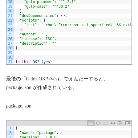
18
"gulp-plumber"
:
"^1.2.1"
,
19
"gulp-sass"
:
"^4.0.2"
20
}
,
21
"devDependencies"
:
{
}
,
22
"scripts"
:
{
23
"test"
:
"echo \"Error: no test specified\" && exit 1
24
}
,
25
"author"
:
""
,
26
"license"
:
"ISC"
,
27
"description"
:
""
28
}
29
30
31
Is
this
OK
?
(
yes
)
最後の「Is this OK? (yes)」でえんたーすると、
package.json が作成されている。
package.json
1
{
2
"name"
:
"package"
,
3
"version"
:
"1.0.0"
,