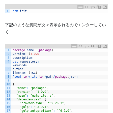
1
npm 
init
下記のような質問が次々表示されるのでエンターしてい
く
1
package
name
:
(
package
)
2
version
:
(
1.0.0
)
3
description
:
4
git 
repository
:
5
keywords
:
6
author
:
7
license
:
(
ISC
)
8
About 
to
write 
to
/
path
/
package
.
json
:
9
10
{
11
"name"
:
"package"
,
12
"version"
:
"1.0.0"
,
13
"main"
:
"gulpfile.js"
,
14
"dependencies"
:
{
15
"browser-sync"
:
"^2.26.3"
,
16
"gulp"
:
"^3.9.1"
,
17
"gulp-autoprefixer"
:
"^6.1.0"
,