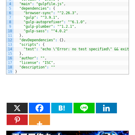
4
"main"
:
"gulpfile.js"
,
5
"dependencies"
:
{
6
"browser-sync"
:
"^2.26.3"
,
7
"gulp"
:
"^3.9.1"
,
8
"gulp-autoprefixer"
:
"^6.1.0"
,
9
"gulp-plumber"
:
"^1.2.1"
,
10
"gulp-sass"
:
"^4.0.2"
11
}
,
12
"devDependencies"
:
{
}
,
13
"scripts"
:
{
14
"test"
:
"echo \"Error: no test specified\" && exit 1
15
}
,
16
"author"
:
""
,
17
"license"
:
"ISC"
,
18
"description"
:
""
19
}