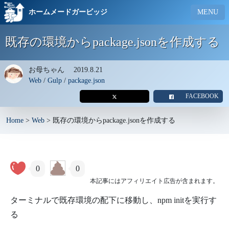
ホームメードガービッジ
MENU
既存の環境からpackage.jsonを作成する
お母ちゃん
2019.8.21
Web
/
Gulp
/
package.json
FACEBOOK
Home
>
Web
>
既存の環境からpackage.jsonを作成する
0
0
本記事にはアフィリエイト広告が含まれます。
ターミナルで既存環境の配下に移動し、npm initを実行す
る