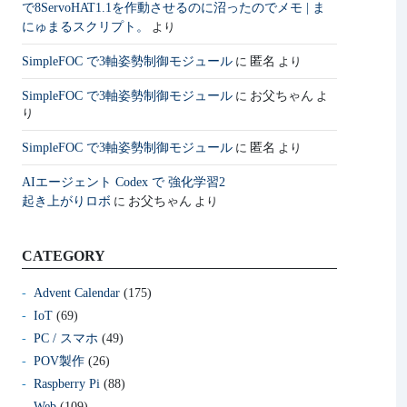
で8ServoHAT1.1を作動させるのに沼ったのでメモ | ま
にゅまるスクリプト。
より
SimpleFOC で3軸姿勢制御モジュール
匿名
に
より
SimpleFOC で3軸姿勢制御モジュール
お父ちゃん
に
よ
り
SimpleFOC で3軸姿勢制御モジュール
匿名
に
より
AIエージェント Codex で 強化学習2
起き上がりロボ
お父ちゃん
に
より
CATEGORY
Advent Calendar
(175)
IoT
(69)
PC / スマホ
(49)
POV製作
(26)
Raspberry Pi
(88)
Web
(109)