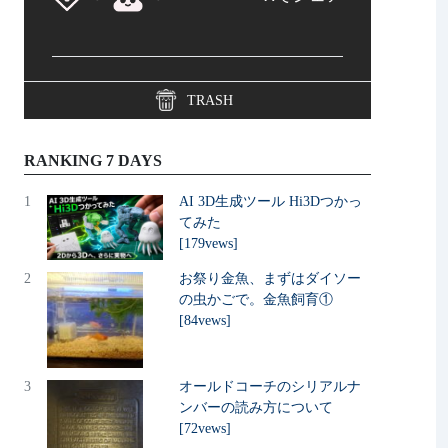
TRASH
RANKING 7 DAYS
1
AI 3D生成ツール Hi3Dつかっ
てみた
[179vews]
2
お祭り金魚、まずはダイソー
の虫かごで。金魚飼育①
[84vews]
3
オールドコーチのシリアルナ
ンバーの読み方について
[72vews]