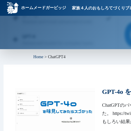
ホームメードガービッジ
家族４人のおもしろてづくりブ
Home
>
ChatGPT4
GPT-4
ChatGP
た。 https://t
もしろい結果