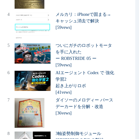
4
メルカリ：iPhoneで固まる→
キャッシュ消去で解決
[59vews]
5
ついにガチのロボットモータ
を手に入れた
ー ROBSTRIDE 05 ー
[59vews]
6
AIエージェント Codex で 強化
学習2
起き上がりロボ
[41vews]
7
ダイソーのメロディー バース
デーカードを分解・改造
[36vews]
8
3軸姿勢制御モジュール