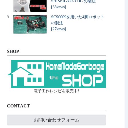
SHISEIGYO-3 DC の製法
[33vews]
9
SCS0009を用いた4脚ロボット
の製法
[27vews]
SHOP
電子工作レシピを販売中!
CONTACT
お問い合わせフォーム