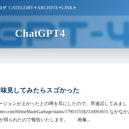
CATEGORY
ARCHIVE
LINK
ログ
▼
▼
▼
ChatGPT4
o を味見してみたらスゴかった
Tのバージョンが上がったとの噂を耳にしたので、早速試してみまし
witter.com/H0meMadeGarbage/status/1790155582110093655 なかな
が得られたので報告いたします。 画像...