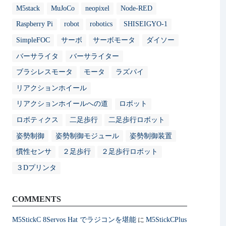
M5stack
MuJoCo
neopixel
Node-RED
Raspberry Pi
robot
robotics
SHISEIGYO-1
SimpleFOC
サーボ
サーボモータ
ダイソー
バーサライタ
バーサライター
ブラシレスモータ
モータ
ラズパイ
リアクションホイール
リアクションホイールへの道
ロボット
ロボティクス
二足歩行
二足歩行ロボット
姿勢制御
姿勢制御モジュール
姿勢制御装置
慣性センサ
２足歩行
２足歩行ロボット
３Dプリンタ
COMMENTS
M5StickC 8Servos Hat でラジコンを堪能
M5StickCPlus
に