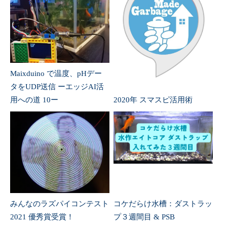
Maixduino で温度、pHデー
タをUDP送信 ーエッジAI活
用への道 10ー
2020年 スマスピ活用術
みんなのラズパイコンテスト
コケだらけ水槽：ダストラッ
2021 優秀賞受賞！
プ３週間目 & PSB