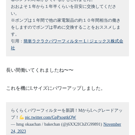
おおよそ１年から１年半くらいを目安に交換してくださ
い。
※ポンプは１年間で他の家電製品の約１０年間相当の働き
をしますのでポンプは早めに交換することをおススメしま
す。
引用：
簡単ラクラクパワーフィルター L | ジェックス株式会
社
長い間働いてくれましたね〜〜
これを機にLサイズにパワーアップしました。
らくらくパワーフィルターを新調！MからLへグレードアッ
プ！
pic.twitter.com/GpPxogtkQW
— hmg okaachan / bakechan (@j6XX2IChZG99891)
November
24, 2023