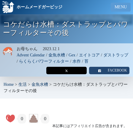
ホームメードガービッジ
MENU
コケだらけ水槽：ダストラップとパワ
ーフィルターその後
お母ちゃん
2023.12.1
Advent Calendar
/
金魚水槽
/
Gex
/
エイトコア
/
ダストラップ
/
らくらくパワーフィルター
/
水作
/
苔
FACEBOOK
Home
>
生活
>
金魚水槽
>
コケだらけ水槽：ダストラップとパワー
フィルターその後
0
0
本記事にはアフィリエイト広告が含まれます。