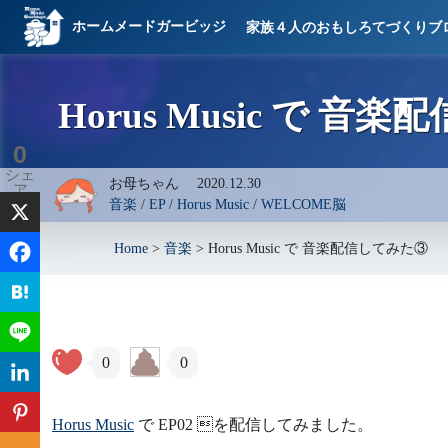
ホームメードガービッジ
家族４人のおもしろてづくりブ
Horus Music で 音
0
シェ
お母ちゃん
2020.12.30
ア
音楽
/
EP
/
Horus Music
/
WELCOME脳
Home
>
音楽
>
Horus Music で 音楽配信してみた③
0
0
Horus Music
で EP02 を配信してみました。