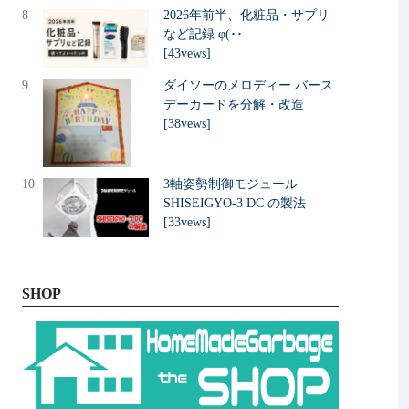
8
2026年前半、化粧品・サプリ
など記録 φ(･･
[43vews]
9
ダイソーのメロディー バース
デーカードを分解・改造
[38vews]
10
3軸姿勢制御モジュール
SHISEIGYO-3 DC の製法
[33vews]
SHOP