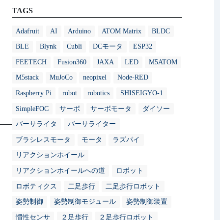
TAGS
Adafruit
AI
Arduino
ATOM Matrix
BLDC
BLE
Blynk
Cubli
DCモータ
ESP32
FEETECH
Fusion360
JAXA
LED
M5ATOM
M5stack
MuJoCo
neopixel
Node-RED
Raspberry Pi
robot
robotics
SHISEIGYO-1
SimpleFOC
サーボ
サーボモータ
ダイソー
バーサライタ
バーサライター
ブラシレスモータ
モータ
ラズパイ
リアクションホイール
リアクションホイールへの道
ロボット
ロボティクス
二足歩行
二足歩行ロボット
姿勢制御
姿勢制御モジュール
姿勢制御装置
慣性センサ
２足歩行
２足歩行ロボット