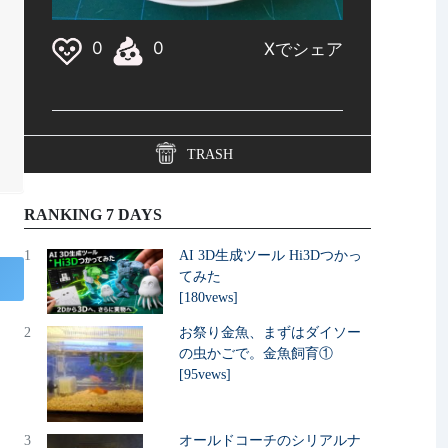
TRASH
RANKING 7 DAYS
1
AI 3D生成ツール Hi3Dつかっ
てみた
[180vews]
2
お祭り金魚、まずはダイソー
の虫かごで。金魚飼育①
[95vews]
3
オールドコーチのシリアルナ