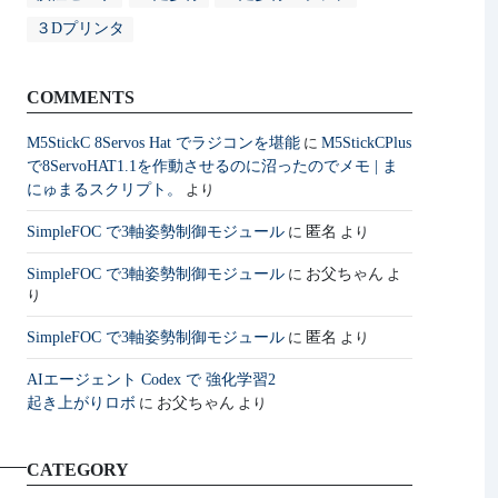
３Dプリンタ
COMMENTS
M5StickC 8Servos Hat でラジコンを堪能
M5StickCPlus
に
で8ServoHAT1.1を作動させるのに沼ったのでメモ | ま
にゅまるスクリプト。
より
SimpleFOC で3軸姿勢制御モジュール
匿名
に
より
SimpleFOC で3軸姿勢制御モジュール
お父ちゃん
に
よ
り
SimpleFOC で3軸姿勢制御モジュール
匿名
に
より
AIエージェント Codex で 強化学習2
起き上がりロボ
お父ちゃん
に
より
CATEGORY