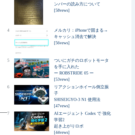
ンバーの読み方について
[58vews]
4
メルカリ：iPhoneで固まる→
キャッシュ消去で解決
[56vews]
5
ついにガチのロボットモータ
を手に入れた
ー ROBSTRIDE 05 ー
[53vews]
6
リアクションホイール倒立振
子
SHISEIGYO-3 N1 使用法
[47vews]
7
AIエージェント Codex で 強化
学習2
起き上がりロボ
[44vews]