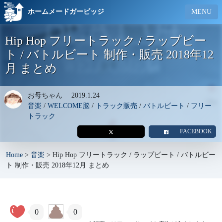
ホームメードガービッジ
MENU
Hip Hop フリートラック / ラップビー
ト / バトルビート 制作・販売 2018年12
月 まとめ
お母ちゃん
2019.1.24
音楽
/
WELCOME脳
/
トラック販売
/
バトルビート
/
フリー
トラック
FACEBOOK
Home
>
音楽
>
Hip Hop フリートラック / ラップビート / バトルビー
ト 制作・販売 2018年12月 まとめ
0
0