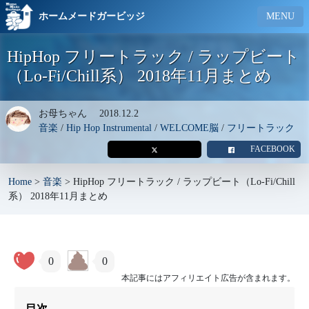
ホームメードガービッジ
MENU
HipHop フリートラック / ラップビート
（Lo-Fi/Chill系） 2018年11月まとめ
お母ちゃん
2018.12.2
音楽
/
Hip Hop Instrumental
/
WELCOME脳
/
フリートラック
FACEBOOK
Home
>
音楽
>
HipHop フリートラック / ラップビート（Lo-Fi/Chill
系） 2018年11月まとめ
0
0
本記事にはアフィリエイト広告が含まれます。
目次