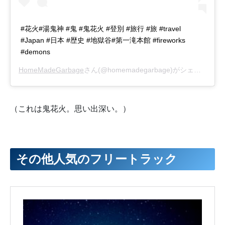
#花火#湯鬼神 #鬼 #鬼花火 #登別 #旅行 #旅 #travel
#Japan #日本 #歴史 #地獄谷#第一滝本館 #fireworks
#demons
HomeMadeGarbage
さん(@homemadegarbage)がシェアした投稿 –
（これは鬼花火。思い出深い。）
その他人気のフリートラック