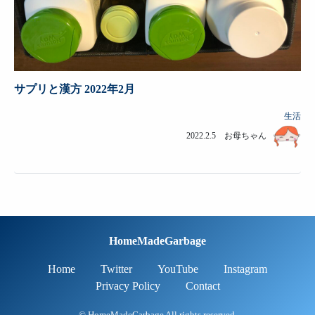
サプリと漢方 2022年2月
生活
2022.2.5 お母ちゃん
HomeMadeGarbage
Home
Twitter
YouTube
Instagram
Privacy Policy
Contact
© HomeMadeGarbage All rights reserved.