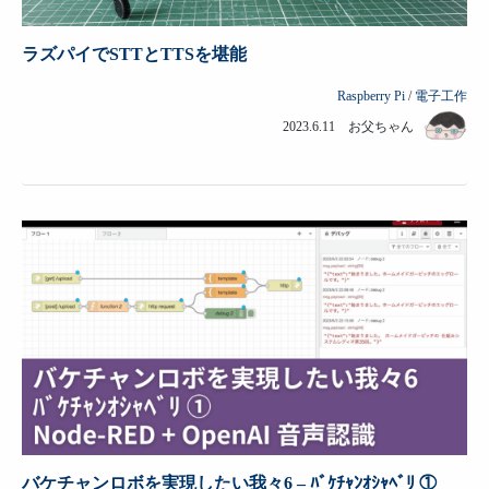
ラズパイでSTTとTTSを堪能
Raspberry Pi
/
電子工作
2023.6.11 お父ちゃん
バケチャンロボを実現したい我々6 – ﾊﾞｹﾁｬﾝｵｼｬﾍﾞﾘ ①