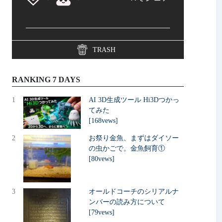
TRASH
RANKING 7 DAYS
1
AI 3D生成ツール Hi3Dつかっ
てみた
[168vews]
2
お祭り金魚、まずはダイソー
の虫かごで。金魚飼育①
[80vews]
3
オールドコーチのシリアルナ
ンバーの読み方について
[79vews]