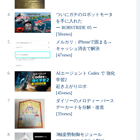
4
ついにガチのロボットモータ
を手に入れた
ー ROBSTRIDE 05 ー
[56vews]
5
メルカリ：iPhoneで固まる→
キャッシュ消去で解決
[47vews]
6
AIエージェント Codex で 強化
学習2
起き上がりロボ
[45vews]
7
ダイソーのメロディー バース
デーカードを分解・改造
[35vews]
8
3軸姿勢制御モジュール