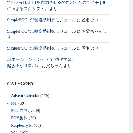
で8ServoHAT1.1を作動させるのに沼ったのでメモ | ま
にゅまるスクリプト。
より
SimpleFOC で3軸姿勢制御モジュール
匿名
に
より
SimpleFOC で3軸姿勢制御モジュール
お父ちゃん
に
よ
り
SimpleFOC で3軸姿勢制御モジュール
匿名
に
より
AIエージェント Codex で 強化学習2
起き上がりロボ
お父ちゃん
に
より
CATEGORY
Advent Calendar
(175)
IoT
(69)
PC / スマホ
(49)
POV製作
(26)
Raspberry Pi
(88)
Web
(109)