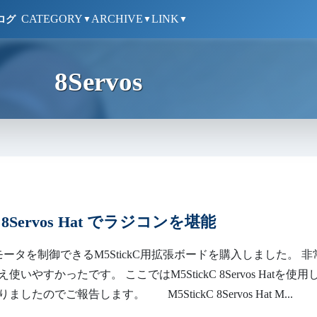
CATEGORY
ARCHIVE
LINK
ログ
▼
▼
▼
8Servos
C 8Servos Hat でラジコンを堪能
ータを制御できるM5StickC用拡張ボードを購入しました。 非
いやすかったです。 ここではM5StickC 8Servos Hatを使用
したのでご報告します。 M5StickC 8Servos Hat M...