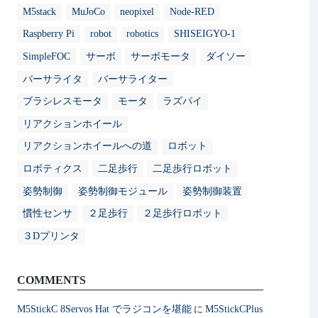
M5stack
MuJoCo
neopixel
Node-RED
Raspberry Pi
robot
robotics
SHISEIGYO-1
SimpleFOC
サーボ
サーボモータ
ダイソー
バーサライタ
バーサライター
ブラシレスモータ
モータ
ラズパイ
リアクションホイール
リアクションホイールへの道
ロボット
ロボティクス
二足歩行
二足歩行ロボット
姿勢制御
姿勢制御モジュール
姿勢制御装置
慣性センサ
２足歩行
２足歩行ロボット
３Dプリンタ
COMMENTS
M5StickC 8Servos Hat でラジコンを堪能
M5StickCPlus
に