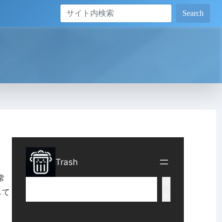
Search
常
して