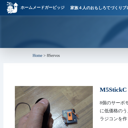
ホームメードガービッジ
家族４人のおもしろてづくりブ
Home
>
8Servos
M5Stick
8個のサーボモ
に低価格のうえ使
ラジコンを作りま