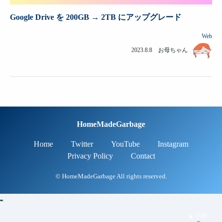
Google Drive を 200GB → 2TB にアップグレード
Web
2023.8.8 お母ちゃん
HomeMadeGarbage
Home
Twitter
YouTube
Instagram
Privacy Policy
Contact
© HomeMadeGarbage All rights reserved.