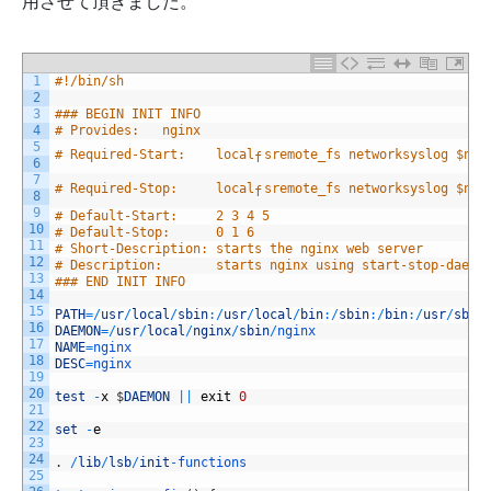
用させて頂きました。
1
#!/bin/sh
2
3
### BEGIN INIT INFO
4
# Provides:   nginx
5
l
o
c
a
l
f
s
n
e
t
w
o
r
k
# Required-Start:    
l
o
c
a
l
s
remote_fs 
n
e
t
w
o
r
k
syslog $nam
f
6
7
l
o
c
a
l
f
s
n
e
t
w
o
r
k
# Required-Stop:     
l
o
c
a
l
s
remote_fs 
n
e
t
w
o
r
k
syslog $nam
f
8
9
# Default-Start:     2 3 4 5
10
# Default-Stop:      0 1 6
11
# Short-Description: starts the nginx web server
12
# Description:       starts nginx using start-stop-daemo
13
### END INIT INFO
14
15
PATH
=
/
usr
/
local
/
sbin
:
/
usr
/
local
/
bin
:
/
sbin
:
/
bin
:
/
usr
/
sbin
16
DAEMON
=
/
usr
/
local
/
nginx
/
sbin
/
nginx
17
NAME
=
nginx
18
DESC
=
nginx
19
20
test
-
x
$
DAEMON
||
exit
0
21
22
set
-
e
23
24
.
/
lib
/
lsb
/
init
-
functions
25