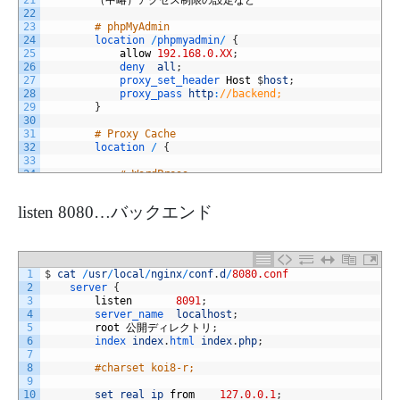
21
（中略）アクセス制限の設定など
22
23
# phpMyAdmin 
24
location
/
phpmyadmin
/
{
25
allow
192.168.0.XX
;
26
deny  
all
;
27
proxy_set_header 
Host
$
host
;
28
proxy_pass 
http
:
//backend;
29
}
30
31
# Proxy Cache
32
location
/
{
33
34
# WordPress 
35
#set $do_not_cache 0;
36
if
(
$
http_cookie
~
^
.
*
(
comment_author_
|
wordp
listen 8080…バックエンド
37
set
$
do_not
_
cache
1
;
38
}
39
proxy_no
_
cache
$
do_not_cache
;
40
proxy_cache
_
bypass
$
do_not_cache
;
41
1
$
cat
/
usr
/
local
/
nginx
/
conf
.
d
/
8080.conf
42
proxy_pass 
http
:
//backend;
2
server
{
43
proxy_cache 
hmg
;
3
listen
8091
;
44
proxy_cache
_
key
$
scheme
$
proxy_host
$
uri
$
is_ar
4
server_name  
localhost
;
45
proxy_cache
_
valid
200
1d
;
5
root
公開ディレクトリ
;
46
}
6
index 
index
.
html 
index
.
php
;
47
}
7
8
#charset koi8-r;
9
10
set_real_ip
_
from
127.0.0.1
;