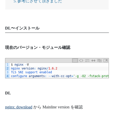
参考にさせて頂きました
DL〜インストール
現在のバージョン・モジュール確認
1
$
nginx
-
V
2
nginx 
version
:
nginx
/
1.6.2
3
TLS 
SNI 
support 
enabled
4
configure 
arguments
:
--
with
-
cc
-
opt
=
'-g -O2 -fstack-protec
DL
nginx: download
から Mainline version を確認