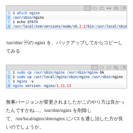
1
$
which 
nginx
2
/
usr
/
sbin
/
nginx
3
$
echo
$
PATH
4
/
usr
/
local
/
nvm
/
versions
/
node
/
v6
.
2.2
/
bin
:
/
usr
/
local
/
sbin
:
/
/usr/sbin/ の nginx を、バックアップしてからコピーし
てみる
1
$
sudo 
cp
/
usr
/
sbin
/
nginx
/
usr
/
sbin
/
nginx
-
bk
2
$
sudo 
cp
/
usr
/
local
/
nginx
/
sbin
/
nginx
/
usr
/
sbin
/
nginx
3
$
nginx
-
v
4
nginx 
version
:
nginx
/
1.11.13
無事バージョンが変更されましたがこのやり方は良かっ
たんですかね…。/usr/sbin/nginx を削除し
て、/usr/local/nginx/sbin/nginx にパスを通し治した方が良
いのでしょうか。