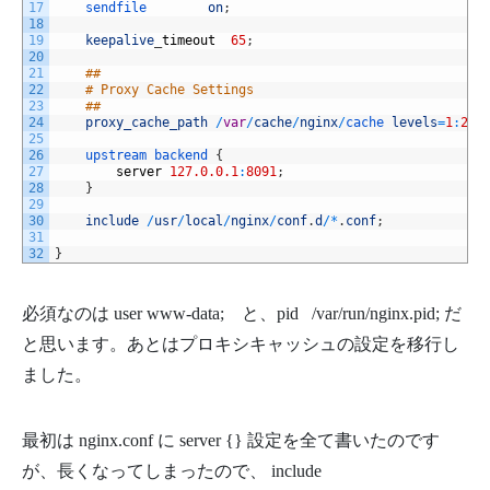
17
sendfile        
on
;
18
19
keepalive
_
timeout
65
;
20
21
##
22
# Proxy Cache Settings
23
##
24
proxy_cache_path
/
var
/
cache
/
nginx
/
cache 
levels
=
1
:
2
k
25
26
upstream
backend
{
27
server
127.0.0.1
:
8091
;
28
}
29
30
include
/
usr
/
local
/
nginx
/
conf
.
d
/
*
.
conf
;
31
32
}
必須なのは user www-data; と、pid /var/run/nginx.pid; だ
と思います。あとはプロキシキャッシュの設定を移行し
ました。
最初は nginx.conf に server {} 設定を全て書いたのです
が、長くなってしまったので、 include