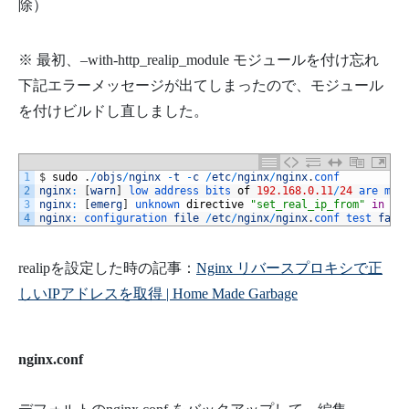
除）
※ 最初、–with-http_realip_module モジュールを付け忘れ
下記エラーメッセージが出てしまったので、モジュール
を付けビルドし直しました。
1
$
sudo
.
/
objs
/
nginx
-
t
-
c
/
etc
/
nginx
/
nginx
.
conf
2
nginx
:
[
warn
]
low 
address 
bits 
of
192.168.0.11
/
24
are 
mea
3
nginx
:
[
emerg
]
unknown 
directive
"set_real_ip_from"
in
/
e
4
nginx
:
configuration 
file
/
etc
/
nginx
/
nginx
.
conf 
test 
fail
realipを設定した時の記事：
Nginx リバースプロキシで正
しいIPアドレスを取得 | Home Made Garbage
nginx.conf