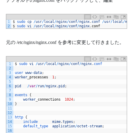
デフォルトのnginx.conf をバックアップして、編集
1
$
sudo 
cp
/
usr
/
local
/
nginx
/
conf
/
nginx
.
conf
/
usr
/
local
/
ngi
2
$
sudo 
vi
/
usr
/
local
/
nginx
/
conf
/
nginx
.
conf
元の
/etc/nginx/nginx.conf を参考に変更して行きました。
1
$
sudo 
vi
/
usr
/
local
/
nginx
/
conf
/
nginx
.
conf
2
3
user 
www
-
data
;
4
worker
_
processes
1
;
5
6
pid
/
var
/
run
/
nginx
.
pid
;
7
8
events
{
9
worker
_
connections
1024
;
10
}
11
12
13
http
{
14
include       
mime
.
types
;
15
default_type  
application
/
octet
-
stream
;
16