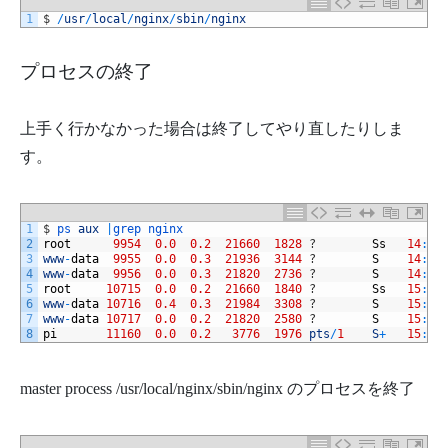
1
$
/
usr
/
local
/
nginx
/
sbin
/
nginx
プロセスの終了
上手く行かなかった場合は終了してやり直したりしま
す。
1
$
ps 
aux
|
grep 
nginx
2
root
9954
0.0
0.2
21660
1828
?
Ss
14
:
11
3
www
-
data
9955
0.0
0.3
21936
3144
?
S
14
:
11
4
www
-
data
9956
0.0
0.3
21820
2736
?
S
14
:
11
5
root
10715
0.0
0.2
21660
1840
?
Ss
15
:
32
6
www
-
data
10716
0.4
0.3
21984
3308
?
S
15
:
32
7
www
-
data
10717
0.0
0.2
21820
2580
?
S
15
:
32
8
pi
11160
0.0
0.2
3776
1976
pts
/
1
S
+
15
:
59
master process /usr/local/nginx/sbin/nginx のプロセスを終了