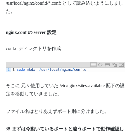
/usr/local/nginx/conf.d/*.conf; として読み込むようにしまし
た。
nginx.conf の server 設定
conf.d ディレクトリを作成
1
$
sudo 
mkdir
/
usr
/
local
/
nginx
/
conf
.
d
そこに 元々使用していた
/etc/nginx/sites-available 配下の設
定を移動していきました。
ファイル名はとりあえずポート別に分けました。
※ まずは今動いているポートと違うポートで動作確認し