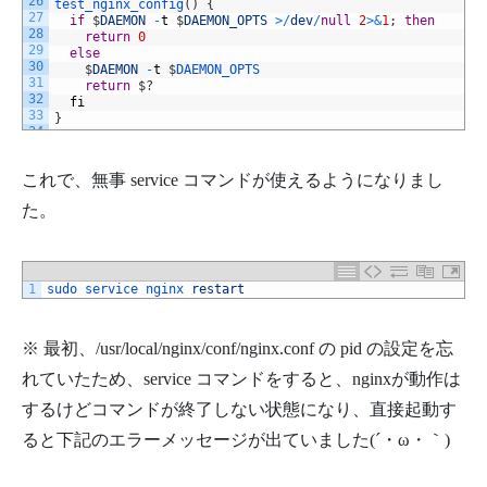
26
test_nginx_config
(
)
{
27
if
$
DAEMON
-
t
$
DAEMON_OPTS
>
/
dev
/
null
2
>
&
1
;
then
28
return
0
29
else
30
$
DAEMON
-
t
$
DAEMON_OPTS
31
return
$
?
32
fi
33
}
34
35
start
(
)
{
36
test_nginx
_
config
これで、無事 service コマンドが使えるようになりまし
37
# Check if the ULIMIT is set in /etc/default/nginx
38
if
[
-
n
"$ULIMIT"
]
;
then
た。
39
# Set the ulimits
40
ulimit
$
ULIMIT
41
fi
42
start
-
stop
-
daemon
--
start
--
quiet
--
pidfile
/
var
/
run
43
--
retry
5
--
exec
$
DAEMON
--
$
DAEMON_OPTS
||
true
1
sudo 
service 
nginx 
restart
44
}
45
46
stop
(
)
{
47
start
-
stop
-
daemon
--
stop
--
quiet
--
pidfile
/
var
/
run
/
※ 最初、/usr/local/nginx/conf/nginx.conf の pid の設定を忘
48
--
retry
5
--
exec
$
DAEMON
||
true
49
れていたため、service コマンドをすると、nginxが動作は
}
50
するけどコマンドが終了しない状態になり、直接起動す
51
case
"$1"
in
52
start
)
ると下記のエラーメッセージが出ていました(´・ω・｀)
53
echo
-
n
"Starting $DESC: "
54
start
55
echo
"$NAME."