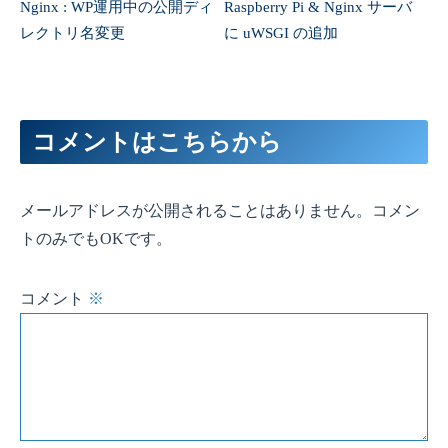
コメント
※
名前
（任意）
メール
（任意）
サイト
（任意）