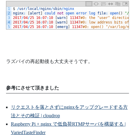
56
;
;
57
1
$
/
usr
/
local
/
nginx
/
sbin
/
nginx
58
stop
)
2
nginx
:
[
alert
]
could 
not
open 
error 
log 
file
:
open
(
)
"/us
59
echo
-
n
"Stopping $DESC: "
3
2017
/
04
/
25
16
:
07
:
10
[
warn
]
11347
#0: the "user" directive 
60
stop
4
2017
/
04
/
25
16
:
07
:
10
[
warn
]
11347
#0: low address bits of 1
61
echo
"$NAME."
5
2017
/
04
/
25
16
:
07
:
10
[
emerg
]
11347
#0: open() "/var/log/ngi
62
;
;
63
restart
|
force
-
reload
)
64
echo
-
n
"Restarting $DESC: "
65
stop
66
sleep
1
67
echo
"$NAME."
68
start
69
;
;
ラズパイの再起動後も大丈夫そうです。
70
71
reload
)
72
echo
-
n
"Reloading $DESC configuration: "
73
test_nginx_config
74
start
-
stop
-
daemon
--
stop
--
signal 
HUP
--
quiet
--
pidf
75
参考にさせて頂きました
--
exec
$
DAEMON
||
true
76
echo
"$NAME."
77
;
;
78
79
configtest
|
testconfig
)
リクエストを落とさずにnginxをアップグレードする方
80
echo
-
n
"Testing $DESC configuration: "
81
if
test_nginx_config
;
then
法とその検証 | cloudrop
82
echo
"$NAME."
83
Raspberry Pi + nginx で低負荷RTMPサーバを構築する |
else
84
exit
$
?
85
VariedTasteFinder
fi