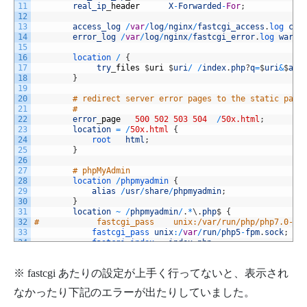
11
real_ip
_
header
X
-
Forwarded
-
For
;
12
13
access_log
/
var
/
log
/
nginx
/
fastcgi_access
.
log 
com
14
error_log
/
var
/
log
/
nginx
/
fastcgi_error
.
log 
warn
;
15
16
location
/
{
17
try
_
files
$
uri
$
uri
/
/
index
.
php
?
q
=
$
uri
&
$
arg
18
}
19
20
# redirect server error pages to the static page
21
#
22
error
_
page
500
502
503
504
/
50x.html
;
23
location
=
/
50x.html
{
24
root   
html
;
25
}
26
27
# phpMyAdmin
28
location
/
phpmyadmin
{
29
alias
/
usr
/
share
/
phpmyadmin
;
30
}
31
location
~
/
phpmyadmin
/
.
*
\
.
php
$
{
32
#            fastcgi_pass    unix:/var/run/php/php7.0-fp
33
fastcgi_pass 
unix
:
/
var
/
run
/
php5
-
fpm
.
sock
;
34
fastcgi_index   
index
.
php
;
35
fastcgi_param   
SCRIPT_FILENAME
/
usr
/
share
/
36
include         
fastcgi_params
;
※ fastcgi あたりの設定が上手く行ってないと、表示され
37
}
38
なかったり下記のエラーが出たりしていました。
39
# pass the PHP scripts to FastCGI server listeni
40
#