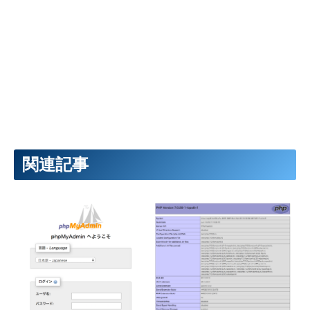
WordPress を PHP7.0 にアッ
apache > nginx 移行後
プデート（Raspberry Pi +
phpMyAdmin を動かす
Nginx 環境）