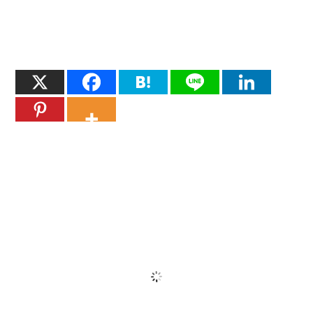
86
;
;
87
88
status
)
89
status_of_proc
-
p
/
var
/
run
/
$
NAME
.
pid
"$DAEMON"
nginx
90
;
;
91
92
*
)
93
echo
"Usage: $NAME {start|stop|restart|reload|force-
94
exit
1
95
;
;
96
esac
exit
0
関連記事