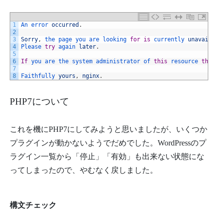
41
location
~
\
.
php
$
{
42
#            fastcgi_pass unix:/var/run/php/php7.0-fpm.s
43
fastcgi_pass 
unix
:
/
var
/
run
/
php5
-
fpm
.
sock
;
1
An 
error 
occurred
.
44
fastcgi_index  
index
.
php
;
2
45
fastcgi_param  
SCRIPT
_
FILENAME
$
document_roo
3
Sorry
,
the 
page 
you 
are 
looking 
for
is
currently 
unavaila
46
include        
fastcgi_params
;
4
Please 
try
again 
later
.
47
}
5
48
6
If
you 
are 
the 
system 
administrator 
of 
this
resource 
then
49
}
7
8
Faithfully 
yours
,
nginx
.
PHP7について
これを機にPHP7にしてみようと思いましたが、いくつか
プラグインが動かないようでだめでした。WordPressのプ
ラグイン一覧から「停止」「有効」も出来ない状態にな
ってしまったので、やむなく戻しました。
構文チェック