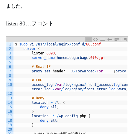
ました。
listen 80…フロント
1
$
sudo 
vi
/
usr
/
local
/
nginx
/
conf
.
d
/
80.conf
2
server
{
3
listen
8090
;
4
server_name 
homemadegarbage
.
0t0.jp
;
5
6
# Real IP
7
proxy_set
_
header
X
-
Forwarded
-
For
$
proxy_ad
8
9
# LOG
10
access_log
/
var
/
log
/
nginx
/
front_access
.
log 
combi
11
error_log
/
var
/
log
/
nginx
/
front_error
.
log 
warn
;
12
13
# Deny
14
location
~
/
\
.
{
15
deny 
all
;
16
}
17
location
~
*
/
wp
-
config
.
php
{
18
deny 
all
;
19
}
20