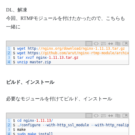
DL、解凍
今回、RTMPモジュールを付けたかったので、こちらも
一緒に
1
$
wget 
http
:
//nginx.org/download/nginx-1.11.13.tar.gz
2
$
wget 
https
:
//github.com/arut/nginx-rtmp-module/archive/
3
$
tar 
xvzf 
nginx
-
1.11.13.tar.gz
4
$
unzip 
master
.
zip
ビルド、インストール
必要なモジュールを付けてビルド、インストール
1
$
cd 
nginx
-
1.11.13
/
2
$
.
/
configure
--
with
-
http_ssl_module
--
with
-
http_realip_m
3
$
make
4
$
sudo 
make 
install