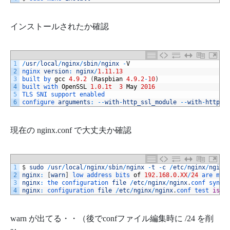
インストールされたか確認
1
/
usr
/
local
/
nginx
/
sbin
/
nginx
-
V
2
nginx 
version
:
nginx
/
1.11.13
3
built 
by 
gcc
4.9.2
(
Raspbian
4.9.2
-
10
)
4
built 
with 
OpenSSL
1.0.1t
3
May
2016
5
TLS 
SNI 
support 
enabled
6
configure 
arguments
:
--
with
-
http_ssl_module
--
with
-
http_r
現在の nginx.conf で大丈夫か確認
1
$
sudo
/
usr
/
local
/
nginx
/
sbin
/
nginx
-
t
-
c
/
etc
/
nginx
/
nginx
2
nginx
:
[
warn
]
low 
address 
bits 
of
192.168.0.XX
/
24
are 
mea
3
nginx
:
the 
configuration 
file
/
etc
/
nginx
/
nginx
.
conf 
synta
4
nginx
:
configuration 
file
/
etc
/
nginx
/
nginx
.
conf 
test 
is
s
warn が出てる・・（後でconfファイル編集時に /24 を削