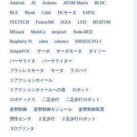
Adafruit
AI
Arduino
ATOM Matrix
BLDC
BLE
Blynk
Cubli
DCモータ
ESP32
FEETECH
Fusion360
JAXA
LED
M5ATOM
M5stack
MuJoCo
neopixel
Node-RED
Raspberry Pi
robot
robotics
SHISEIGYO-1
SimpleFOC
サーボ
サーボモータ
ダイソー
バーサライタ
バーサライター
ブラシレスモータ
モータ
ラズパイ
リアクションホイール
リアクションホイールへの道
ロボット
ロボティクス
二足歩行
二足歩行ロボット
姿勢制御
姿勢制御モジュール
姿勢制御装置
慣性センサ
２足歩行
２足歩行ロボット
３Dプリンタ