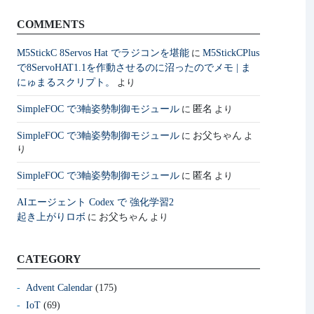
COMMENTS
M5StickC 8Servos Hat でラジコンを堪能
M5StickCPlus
に
で8ServoHAT1.1を作動させるのに沼ったのでメモ | ま
にゅまるスクリプト。
より
SimpleFOC で3軸姿勢制御モジュール
匿名
に
より
SimpleFOC で3軸姿勢制御モジュール
お父ちゃん
に
よ
り
SimpleFOC で3軸姿勢制御モジュール
匿名
に
より
AIエージェント Codex で 強化学習2
起き上がりロボ
お父ちゃん
に
より
CATEGORY
Advent Calendar
(175)
IoT
(69)