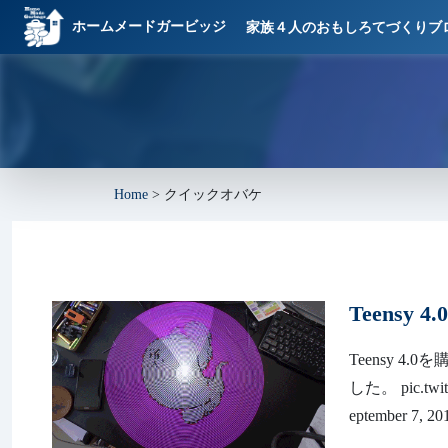
ホームメードガービッジ
家族４人のおもしろてづくりブ
Home
>
クイックオバケ
Teensy
Teensy 
した。 pic.twi
eptember 7, 2