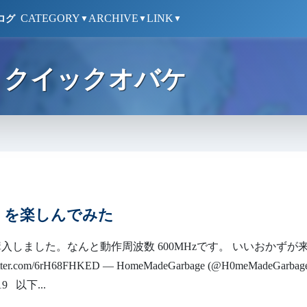
CATEGORY
ARCHIVE
LINK
ログ
▼
▼
▼
クイックオバケ
 4.0 を楽しんでみた
4.0を購入しました。なんと動作周波数 600MHzです。 いいおかずが
tter.com/6rH68FHKED — HomeMadeGarbage (@H0meMadeGarbage
019 以下...