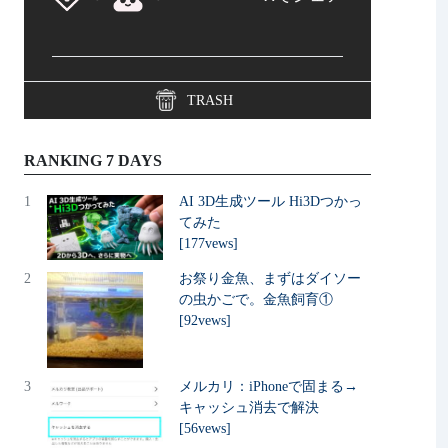
TRASH
RANKING 7 DAYS
1
AI 3D生成ツール Hi3Dつかっ
てみた
[177vews]
2
お祭り金魚、まずはダイソー
の虫かごで。金魚飼育①
[92vews]
3
メルカリ：iPhoneで固まる→
キャッシュ消去で解決
[56vews]