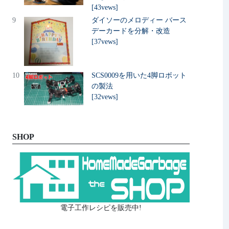
[43vews]
9
ダイソーのメロディー バース
デーカードを分解・改造
[37vews]
10
SCS0009を用いた4脚ロボット
の製法
[32vews]
SHOP
電子工作レシピを販売中!