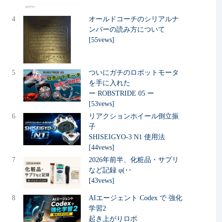
4
オールドコーチのシリアルナ
ンバーの読み方について
[55vews]
5
ついにガチのロボットモータ
を手に入れた
ー ROBSTRIDE 05 ー
[53vews]
6
リアクションホイール倒立振
子
SHISEIGYO-3 N1 使用法
[44vews]
7
2026年前半、化粧品・サプリ
など記録 φ(･･
[43vews]
8
AIエージェント Codex で 強化
学習2
起き上がりロボ