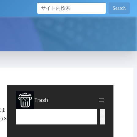
Search
来ま
) S