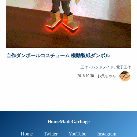
自作ダンボールコスチューム 機動製紙ダンボル
工作・ハンドメイド
/
電子工作
2018.10.30 お父ちゃん
HomeMadeGarbage
Home
Twitter
YouTube
Instagram