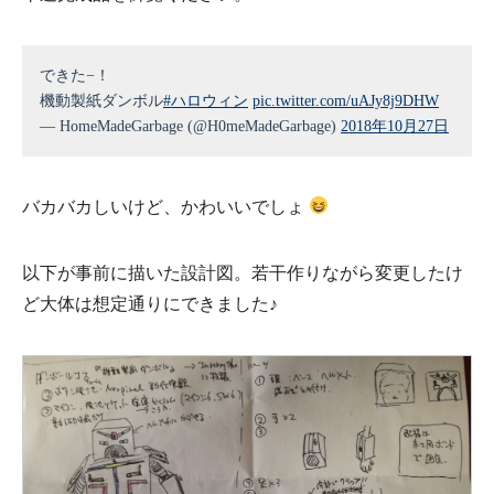
できた−！
機動製紙ダンボル
#ハロウィン
pic.twitter.com/uAJy8j9DHW
— HomeMadeGarbage (@H0meMadeGarbage)
2018年10月27日
バカバカしいけど、かわいいでしょ
以下が事前に描いた設計図。若干作りながら変更したけ
ど大体は想定通りにできました♪