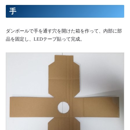
38
for
(
int
i
=
0
;
i
<
strip1
.
numPixels
(
)
;
i
++
)
{
39
lum
[
i
]
=
(
float
)
(
random
(
lumMin
,
101
)
/
100.0
)
;
手
40
}
41
}
42
43
//LED表示
44
for
(
int
i
=
0
;
i
<
strip1
.
numPixels
(
)
;
i
++
)
{
ダンボールで手を通す穴を開けた箱を作って、内部に部
45
strip1
.
setPixelColor
(
i
,
strip1
.
Color
(
255
*
lum
[
i
]
,
0
品を固定し、LEDテープ貼って完成。
46
strip2
.
setPixelColor
(
i
,
strip1
.
Color
(
255
*
lum
[
i
]
,
2
47
}
48
strip1
.
show
(
)
;
49
strip2
.
show
(
)
;
50
}