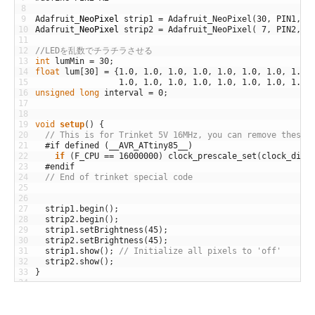
8
9
Adafruit
_
NeoPixel
strip1
=
Adafruit_NeoPixel
(
30
,
PIN1
,
N
10
Adafruit
_
NeoPixel
strip2
=
Adafruit_NeoPixel
(
7
,
PIN2
,
N
11
12
//LEDを乱数でチラチラさせる
13
int
lumMin
=
30
;
14
float
lum
[
30
]
=
{
1.0
,
1.0
,
1.0
,
1.0
,
1.0
,
1.0
,
1.0
,
1.0
,
15
1.0
,
1.0
,
1.0
,
1.0
,
1.0
,
1.0
,
1.0
,
1.0
,
16
unsigned
long
interval
=
0
;
17
18
19
void
setup
(
)
{
20
// This is for Trinket 5V 16MHz, you can remove these 
21
#if defined (__AVR_ATtiny85__)
22
if
(
F_CPU
==
16000000
)
clock_prescale_set
(
clock_div_
23
#endif
24
// End of trinket special code
25
26
27
strip1
.
begin
(
)
;
28
strip2
.
begin
(
)
;
29
strip1
.
setBrightness
(
45
)
;
30
strip2
.
setBrightness
(
45
)
;
31
strip1
.
show
(
)
;
// Initialize all pixels to 'off'
32
strip2
.
show
(
)
;
33
}
34
35
void
loop
(
)
{
36
if
(
millis
(
)
-
interval
>
100
)
{
37
interval
=
millis
(
)
;