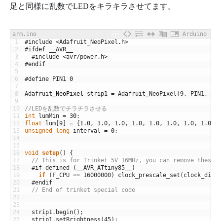
足と同様に乱数でLEDをキラキラさせてます。
arm.ino
Arduino
1
#include <Adafruit_NeoPixel.h>
2
#ifdef __AVR__
3
#include <avr/power.h>
4
#endif
5
6
#define PIN1 0
7
8
Adafruit
_
NeoPixel
strip1
=
Adafruit_NeoPixel
(
9
,
PIN1
,
NE
9
10
//LEDを乱数でチラチラさせる
11
int
lumMin
=
30
;
12
float
lum
[
9
]
=
{
1.0
,
1.0
,
1.0
,
1.0
,
1.0
,
1.0
,
1.0
,
1.0
,
13
unsigned
long
interval
=
0
;
14
15
16
void
setup
(
)
{
17
// This is for Trinket 5V 16MHz, you can remove these 
18
#if defined (__AVR_ATtiny85__)
19
if
(
F_CPU
==
16000000
)
clock_prescale_set
(
clock_div_
20
#endif
21
// End of trinket special code
22
23
24
strip1
.
begin
(
)
;
25
strip1
.
setBrightness
(
45
)
;