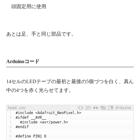
頭固定用に使用
あとは足、手と同じ部品です。
Arduinoコード
14セルのLEDテープの最初と最後の5個づつを白く、真ん
中の4つを赤く光らせてます。
head.ino
Arduino
1
#include <Adafruit_NeoPixel.h>
2
#ifdef __AVR__
3
#include <avr/power.h>
4
#endif
5
6
#define PIN1 0