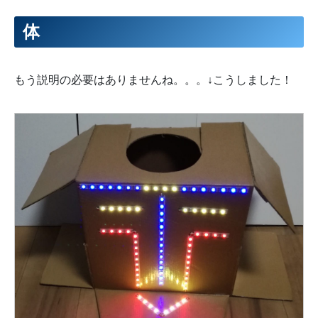
37
//LED表示
38
for
(
int
i
=
0
;
i
<
strip1
.
numPixels
(
)
;
i
++
)
{
39
strip1
.
setPixelColor
(
i
,
strip1
.
Color
(
255
*
lum
[
i
]
,
2
体
40
}
41
for
(
int
i
=
5
;
i
<
9
;
i
++
)
{
42
strip1
.
setPixelColor
(
i
,
strip1
.
Color
(
255
*
lum
[
i
]
,
0
43
}
44
strip1
.
show
(
)
;
もう説明の必要はありませんね。。。↓こうしました！
45
}