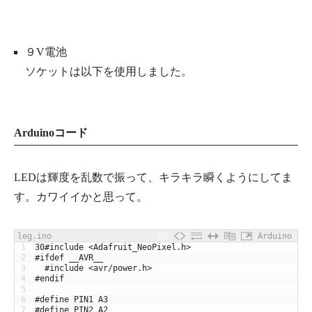
９V電池
ソケットは以下を使用しました。
Arduinoコード
LEDは輝度を乱数で振って、キラキラ瞬くようにしてま
す。カワイイかと思って。
leg.ino
Arduino
1
30
#include <Adafruit_NeoPixel.h>
2
#ifdef __AVR__
3
#include <avr/power.h>
4
#endif
5
6
#define PIN1 A3
7
#define PIN2 A2