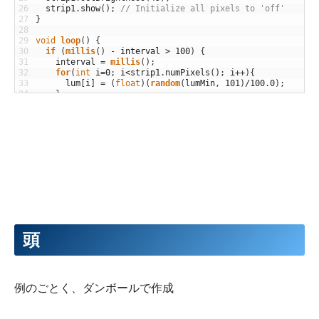
26
strip1
.
show
(
)
;
// Initialize all pixels to 'off'
27
}
28
29
void
loop
(
)
{
30
if
(
millis
(
)
-
interval
>
100
)
{
31
interval
=
millis
(
)
;
32
for
(
int
i
=
0
;
i
<
strip1
.
numPixels
(
)
;
i
++
)
{
33
lum
[
i
]
=
(
float
)
(
random
(
lumMin
,
101
)
/
100.0
)
;
34
}
35
}
36
37
//LED表示
38
for
(
int
i
=
0
;
i
<
strip1
.
numPixels
(
)
;
i
++
)
{
39
strip1
.
setPixelColor
(
i
,
strip1
.
Color
(
255
*
lum
[
i
]
,
2
40
}
41
strip1
.
show
(
)
;
42
}
頭
例のごとく、ダンボールで作成