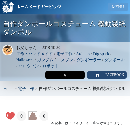
ホームメードガービッジ
MENU
自作ダンボールコスチューム 機動製紙
ダンボル
お父ちゃん
2018.10.30
工作・ハンドメイド
/
電子工作
/
Arduino
/
Digispark
/
Halloween
/
ガンダム
/
コスプレ
/
ダンボーラー
/
ダンボール
/
ハロウィン
/
ロボット
FACEBOOK
Home
>
電子工作
>
自作ダンボールコスチューム 機動製紙ダンボル
0
0
本記事にはアフィリエイト広告が含まれます。