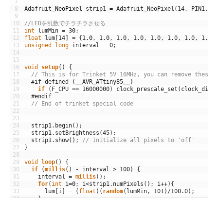
7
8
Adafruit
_
NeoPixel
strip1
=
Adafruit_NeoPixel
(
14
,
PIN1
,
N
9
10
//LEDを乱数でチラチラさせる
11
int
lumMin
=
30
;
12
float
lum
[
14
]
=
{
1.0
,
1.0
,
1.0
,
1.0
,
1.0
,
1.0
,
1.0
,
1.0
,
13
unsigned
long
interval
=
0
;
14
15
16
void
setup
(
)
{
17
// This is for Trinket 5V 16MHz, you can remove these 
18
#if defined (__AVR_ATtiny85__)
19
if
(
F_CPU
==
16000000
)
clock_prescale_set
(
clock_div_
20
#endif
21
// End of trinket special code
22
23
24
strip1
.
begin
(
)
;
25
strip1
.
setBrightness
(
45
)
;
26
strip1
.
show
(
)
;
// Initialize all pixels to 'off'
27
}
28
29
void
loop
(
)
{
30
if
(
millis
(
)
-
interval
>
100
)
{
31
interval
=
millis
(
)
;
32
for
(
int
i
=
0
;
i
<
strip1
.
numPixels
(
)
;
i
++
)
{
33
lum
[
i
]
=
(
float
)
(
random
(
lumMin
,
101
)
/
100.0
)
;
34
}
35
}
36