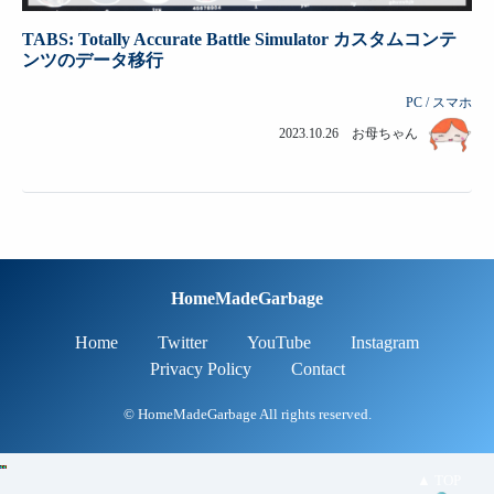
TABS: Totally Accurate Battle Simulator カスタムコンテ
ンツのデータ移行
PC / スマホ
2023.10.26 お母ちゃん
HomeMadeGarbage
Home
Twitter
YouTube
Instagram
Privacy Policy
Contact
© HomeMadeGarbage All rights reserved.