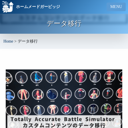
ホームメードガービッジ
MENU
データ移行
Home
>
データ移行