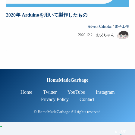
2020年 Arduinoを用いて製作したもの
Advent Calendar
/
電子工作
2020.12.2 お父ちゃん
HomeMadeGarbage
Home
Twitter
YouTube
Instagram
Privacy Policy
Contact
© HomeMadeGarbage All rights reserved.